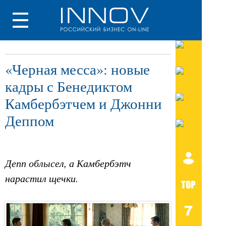
«Черная месса»: новые
кадры с Бенедиктом
Камбербэтчем и Джонни
Деппом
Депп облысел, а Камбербэтч
нарастил щечки.