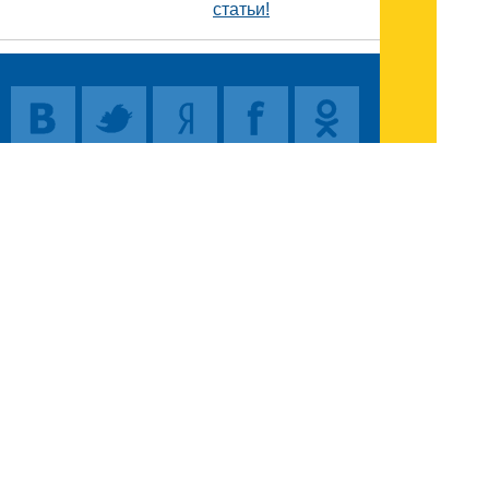
статьи!
Поиск
Карта сайта
© 1996-2026 INNOV.RU (Иннов.ру) -
информационное агентство.
* -
правила пользования
ISSN: 2414-5122
E-mail редакции: