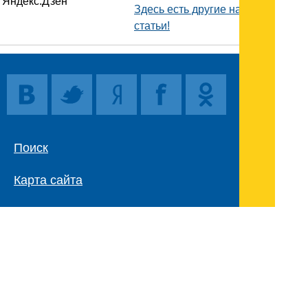
Здесь есть другие наши
статьи!
Поиск
Карта сайта
© 1996-2026 INNOV.RU (Иннов.ру) -
информационное агентство.
* -
правила пользования
ISSN: 2414-5122
E-mail редакции: