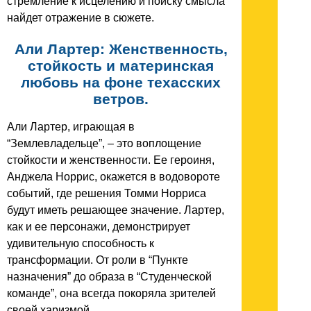
стремление к исцелению и поиску смысла
найдет отражение в сюжете.
Али Лартер: Женственность,
стойкость и материнская
любовь на фоне техасских
ветров.
Али Лартер, играющая в
“Землевладельце”, – это воплощение
стойкости и женственности. Ее героиня,
Анджела Норрис, окажется в водовороте
событий, где решения Томми Норриса
будут иметь решающее значение. Лартер,
как и ее персонажи, демонстрирует
удивительную способность к
трансформации. От роли в “Пункте
назначения” до образа в “Студенческой
команде”, она всегда покоряла зрителей
своей харизмой.