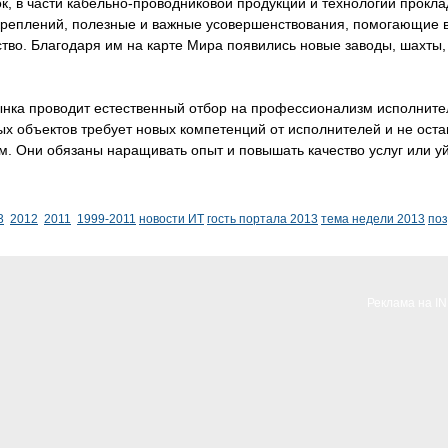
к, в части кабельно-проводниковой продукции и технологии прок
креплений, полезные и важные усовершенствования, помогающие в
ство. Благодаря им на карте Мира появились новые заводы, шахты
ынка проводит естественный отбор на профессионализм исполните
ых объектов требует новых компетенций от исполнителей и не ос
. Они обязаны наращивать опыт и повышать качество услуг или уй
3
2012
2011
1999-2011
новости ИТ
гость портала 2013
тема недели 2013
по
Реклама на I