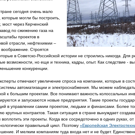
тране сегодня очень мало
 которые могли бы построить,
, мост через Керченский
завод по сжижению газа на
асштабы проектов в
овой отрасли, нефтехимии –
 воображение. Строятся
оторые в Советско-Российской истории не строились никогда. Для 
е возможности, но еще и техника, кадры, опыт. Как следствие - в
меньшение конкуренции.
ксперты отмечают увеличение спроса на компании, которые в сос
системы автоматизации и электроснабжения. Мы можем наблюдать 
ной к большим проектам. Все понимают важность колоссальных инв
ируются и запускаются новые предприятия. Такие проекты госуда
ций в управлении самим проектом, людьми и финансами. Более то
ю крупных контрактов. Такая ситуация в стране вынуждает созда
 воплотить эти проекты. Когда все сосредоточено в одних руках, о
хнологически правильный цикл. Поэтому
«Европейская Электротехн
шение. И мелким компаниям туда входа нет и не будет. Единстве