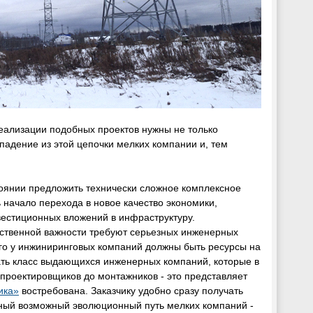
реализации подобных проектов нужны не только
ыпадение из этой цепочки мелких компании и, тем
тоянии предложить технически сложное комплексное
начало перехода в новое качество экономики,
естиционных вложений в инфраструктуру.
рственной важности требуют серьезных инженерных
го у инжиниринговых компаний должны быть ресурсы на
вать класс выдающихся инженерных компаний, которые в
т проектировщиков до монтажников - это представляет
ика»
востребована. Заказчику удобно сразу получать
нный возможный эволюционный путь мелких компаний -