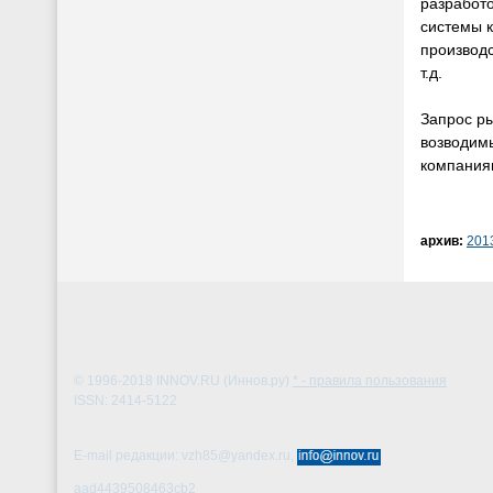
разработо
системы 
производ
т.д.
Запрос р
возводим
компаниям
архив:
201
© 1996-2018
INNOV.RU (Иннов.ру)
* - правила пользования
ISSN: 2414-5122
E-mail редакции: vzh85@yandex.ru,
aad4439508463cb2