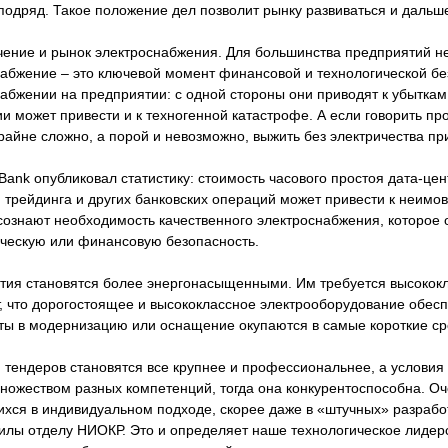
подряд. Такое положение дел позволит рынку развиваться и дальш
чение и рынок электроснабжения. Для большинства предприятий н
абжение – это ключевой момент финансовой и технологической бе
абжении на предприятии: с одной стороны они приводят к убыткам 
и может привести и к техногенной катастрофе. А если говорить пр
райне сложно, а порой и невозможно, выжить без электричества при
Bank опубликовал статистику: стоимость часового простоя дата-ц
 трейдинга и других банковских операций может привести к неимов
ознают необходимость качественного электроснабжения, которое 
ическую или финансовую безопасность.
ия становятся более энергонасыщенными. Им требуется высококла
, что дорогостоящее и высококлассное электрооборудование обес
ты в модернизацию или оснащение окупаются в самые короткие ср
 тендеров становятся все крупнее и профессиональнее, а условия
ножеством разных компетенций, тогда она конкурентоспособна. О
ся в индивидуальном подходе, скорее даже в «штучных» разработ
илы отделу НИОКР. Это и определяет наше технологическое лидер