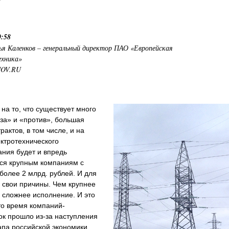
0:58
ья Каленков – генеральный директор ПАО «Европейская
хника»
NOV.RU
на то, что существует много
за» и «против», большая
рактов, в том числе, и на
ктротехнического
ния будет и впредь
ься крупным компаниям с
более 2 млрд. рублей. И для
ь свои причины. Чем крупнее
м сложнее исполнение. И это
то время компаний-
ок прошло из-за наступления
апа российской экономики.