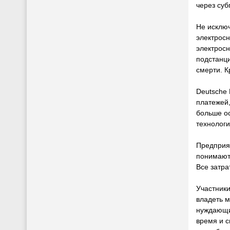
через суб
Не исклю
электросн
электросн
подстанци
смерти. К
Deutsche 
платежей,
больше ос
технолог
Предприят
понимают
Все затра
Участники
владеть м
нуждающих
время и с