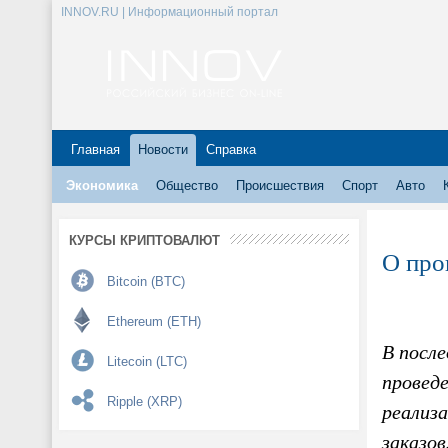
INNOV.RU | Информационный портал
Главная
Новости
Справка
Экономика
Общество
Происшествия
Спорт
Авто
КУРСЫ КРИПТОВАЛЮТ
О про
Bitcoin (BTC)
Ethereum (ETH)
В после
Litecoin (LTC)
проведе
Ripple (XRP)
реализ
заказов