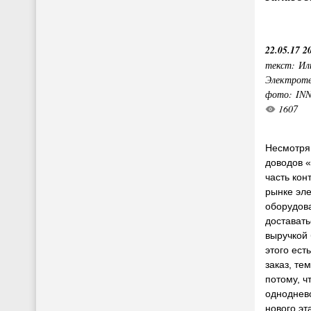
22.05.17 2
текст: Ил
Электроте
фото: IN
1607
Несмотря 
доводов «
часть конт
рынке эле
оборудова
достават
выручкой 
этого ест
заказ, те
потому, ч
одноднев
нового эт