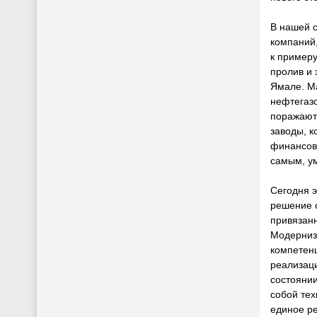
В нашей с
компаний,
к примеру
пролив и 
Ямале. М
нефтегаз
поражают
заводы, к
финансовы
самым, у
Сегодня э
решение 
привязан
Модерниз
компетен
реализаци
состоянии
собой те
единое ре