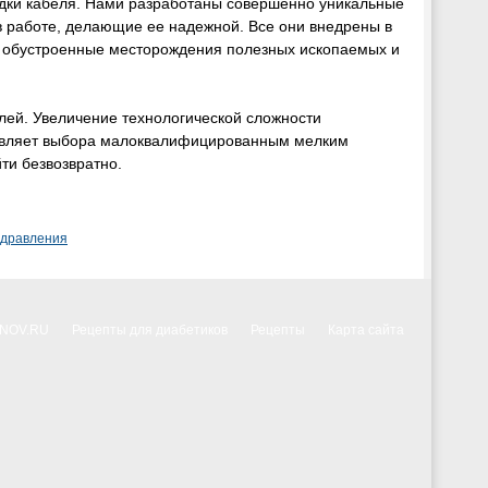
ладки кабеля. Нами разработаны совершенно уникальные
 работе, делающие ее надежной. Все они внедрены в
, обустроенные месторождения полезных ископаемых и
лей. Увеличение технологической сложности
тавляет выбора малоквалифицированным мелким
ти безвозвратно.
здравления
NNOV.RU
Рецепты для диабетиков
Рецепты
Карта сайта