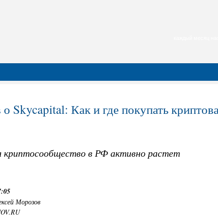
каждый месяц нас
 о Skycapital: Как и где покупать криптов
я криптосообщество в РФ активно растет
7:05
ексей Морозов
NOV.RU