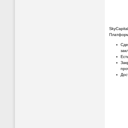
SkyCapit
Платформа
Сде
зак
Ест
Зак
про
Дос