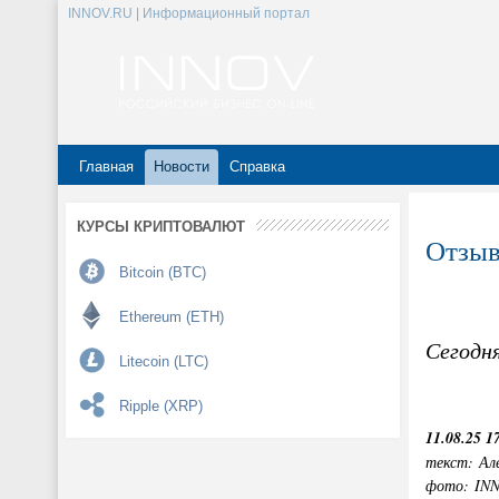
INNOV.RU | Информационный портал
Главная
Новости
Справка
КУРСЫ КРИПТОВАЛЮТ
Отзыв
Bitcoin (BTC)
Ethereum (ETH)
Сегодн
Litecoin (LTC)
Ripple (XRP)
11.08.25 1
текст: Ал
фото: IN