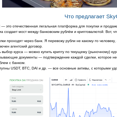
Что предлагает SkyC
al — это отечественная легальная платформа для покупки и прод
 создает мост между банковским рублём и криптовалютой. Вот, чт
лки проходят через банк. Я перевожу рубли не какому-то человеку,
лючен агентский договор.
ь выбор курса — можно купить крипту по текущему (рыночному) кур
рывающие документы — подтверждение каждой сделки, которое нео
блем с банком.
тупны USDT, BTC, DAI и др. — все основные активы, с которыми удо