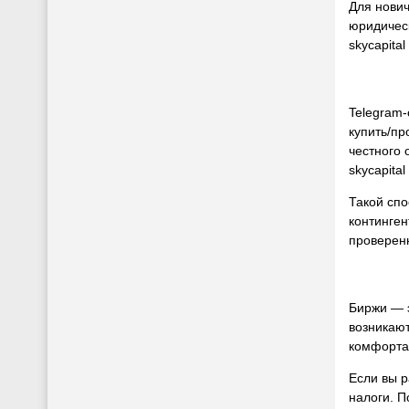
Для нович
юридическ
skycapita
Telegram-
купить/пр
честного 
skycapita
Такой спо
континген
проверенн
Биржи — э
возникают
комфорта 
Если вы р
налоги. П