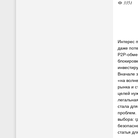
3351
Интерес 
даже поте
P2P-обмен
блокировк
инвестиру
Вначале 
«на волн
рынка и с
целей ну
легальная
стала дл
проблем. 
выбора: г
безопасне
статья дл