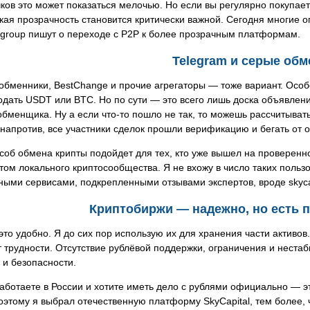
ков это может показаться мелочью. Но если вы регулярно покупает
ая прозрачность становится критически важной. Сегодня многие о
l group пишут о переходе с P2P к более прозрачным платформам.
Telegram и серые обм
обменники, BestChange и прочие агрегаторы — тоже вариант. Особе
одать USDT или BTC. Но по сути — это всего лишь доска объявлени
обменщика. Ну а если что-то пошло не так, то можешь рассчитывать
l напротив, все участники сделок прошли верификацию и бегать от о
соб обмена крипты подойдет для тех, кто уже вышел на проверенно
том локального криптосообщества. Я не вхожу в число таких пользо
ыми сервисами, подкрепленными отзывами экспертов, вроде skycap
Криптобиржи — надежно, но есть 
то удобно. Я до сих пор использую их для хранения части активов
 трудности. Отсутствие рублёвой поддержки, ограничения и неста
и безопасности.
аботаете в России и хотите иметь дело с рублями официально — эт
оэтому я выбрал отечественную платформу SkyCapital, тем более,