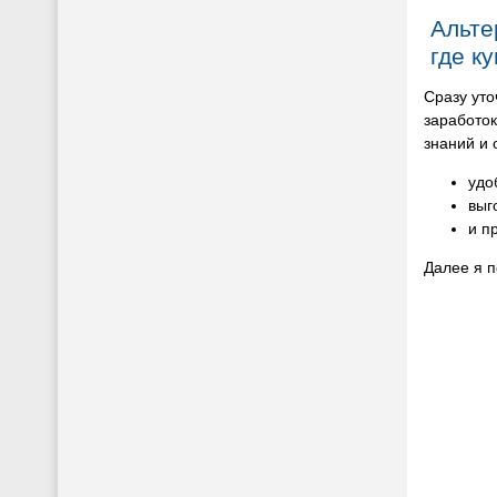
Альте
где к
Сразу уто
заработок
знаний и 
удо
выг
и п
Далее я п