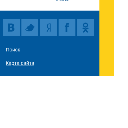
Поиск
Карта сайта
© 1996-2026 INNOV.RU (Иннов.ру) -
информационное агентство.
* -
правила пользования
ISSN: 2414-5122
E-mail редакции: