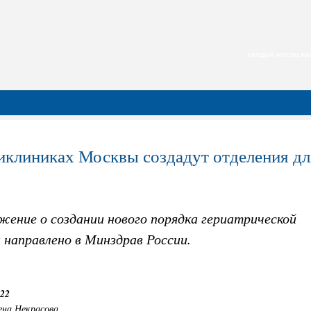
каждый месяц нас
иклиниках Москвы создадут отделения 
жение о создании нового порядка гериатрической
 направлено в Минздрав России.
:22
ена Некрасова