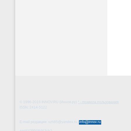
© 1996-2018
INNOV.RU (Иннов.ру)
* - правила пользования
ISSN: 2414-5122
E-mail редакции: vzh85@yandex.ru,
aad4439508463cb2