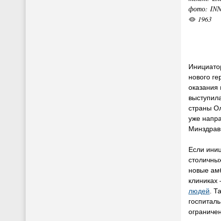
фото: IN
1963
Инициато
нового ге
оказания
выступила
страны О
уже напр
Минздрав
Если иниц
столичны
новые ам
клиниках
людей
. Т
госпиталь
ограниче