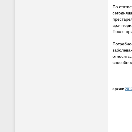
По статис
сегодняш
престарел
врач-гери
После пр
Потребно
заболеван
относитьс
способнос
архив:
201