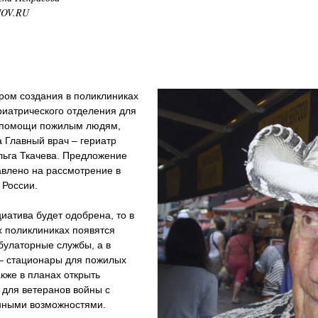
NOV.RU
ром создания в поликлиниках
риатрического отделения для
 помощи пожилым людям,
 Главный врач – гериатр
льга Ткачева. Предложение
авлено на рассмотрение в
 России.
иатива будет одобрена, то в
х поликлиниках появятся
булаторные службы, а в
 – стационары для пожилых
акже в планах открыть
 для ветеранов войны с
нными возможностями.