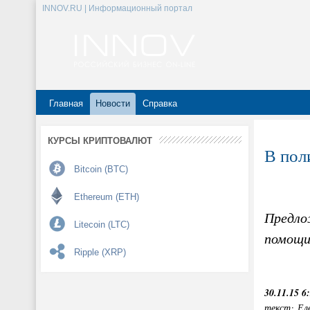
INNOV.RU | Информационный портал
Главная
Новости
Справка
КУРСЫ КРИПТОВАЛЮТ
В пол
Bitcoin (BTC)
Ethereum (ETH)
Предло
Litecoin (LTC)
помощи
Ripple (XRP)
30.11.15 6
текст: Ел