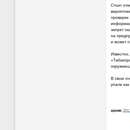
Стоит отм
вероятнее
проверки 
информац
запрет ок
на предп
и может 
Известно,
«Табакпро
окружающ
В свою оч
упали как
архив:
201