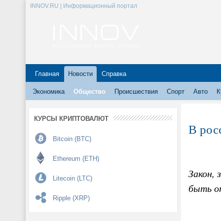
INNOV.RU | Информационный портал
Главная
Новости
Справка
Экономика
Общество
Происшествия
Спорт
Авто
К
КУРСЫ КРИПТОВАЛЮТ
В рос
Bitcoin (BTC)
Ethereum (ETH)
Закон,
Litecoin (LTC)
быть о
Ripple (XRP)