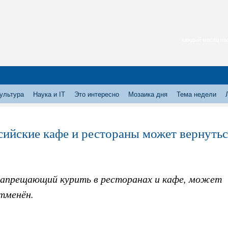
каждый месяц нас
ультура
Наука и IT
Это интересно
Мозаика дня
Тема недели
сийские кафе и рестораны может вернуть
 запрещающий курить в ресторанах и кафе, может
тменён.