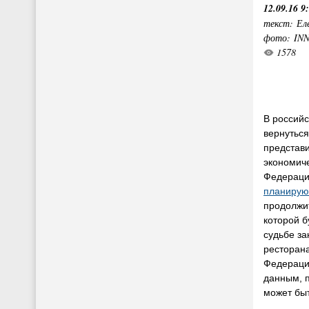
12.09.16 9
текст: Ел
фото: IN
1578
В россий
вернуться
представ
экономиче
Федераци
планирую
продолжит
которой б
судьбе за
ресторана
Федераци
данным, 
может быт