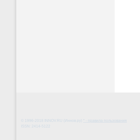
© 1996-2018
INNOV.RU (Иннов.ру)
* - правила пользования
ISSN: 2414-5122