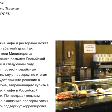
:54
ена Ткаченко
NOV.RU
ские кафе и рестораны может
 табачный дым. Так,
ители Министерства
ского развития Российской
и в следующем году
т
провести серьёзную
ельную проверку, по итогам
удет принято решение о
кона, запрещающего курить в
х и кафе в Российской
и. По предварительным
по окончанию проверки закон
ь подвергнут корректировке.