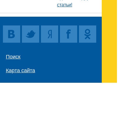
статьи!
Поиск
Карта сайта
© 1996-2026 INNOV.RU (Иннов.ру) -
информационное агентство.
* -
правила пользования
ISSN: 2414-5122
E-mail редакции: