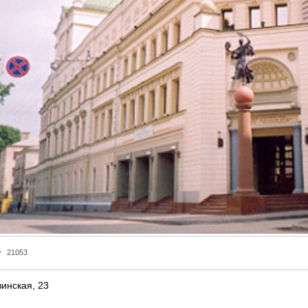
21053
инская, 23