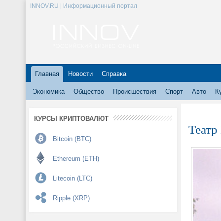
INNOV.RU | Информационный портал
Главная
Новости
Справка
Экономика
Общество
Происшествия
Спорт
Авто
К
КУРСЫ КРИПТОВАЛЮТ
Театр
Bitcoin (BTC)
Ethereum (ETH)
Litecoin (LTC)
Ripple (XRP)