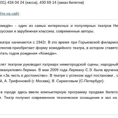
31) 434 04 24 (касса), 430 69 14 (заказ билетов)
йти на сайт
омедiя» - один из самых интересных и популярных театров Ни
русская и зарубежная классика, современные авторы.
театра начинается с 1942г. В это время при Горьковской филарм
ллектив приобретает форму комедийного театра, в котором ставятс
тать годом рождения «Комедiи».
 лет театром руководил патриарх нижегородской сцены, народный 
мануилович Лерман. В мае 2009 года Лерману С.Э. была вручена
 «За честь и достоинство». В театре с успехом идут постановки ,
, А. Трифоновой (г. Москва), В. Саркисовым (С-Петербург).
в городе здесь ввели компьютерную программу продажи билетов
и. Театр получил современное техническое оснащение и зал на