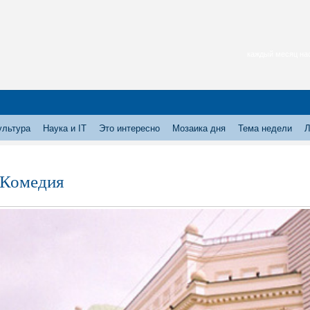
каждый месяц нас
ультура
Наука и IT
Это интересно
Мозаика дня
Тема недели
Л
 Комедия