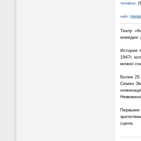
(8
телефон:
пере
сайт:
Театр «К
комедии: 
История 
1947г. ко
можно счи
Более 25
Семен Эм
номинации
Невежиной
Первыми 
зрителям
сцена.