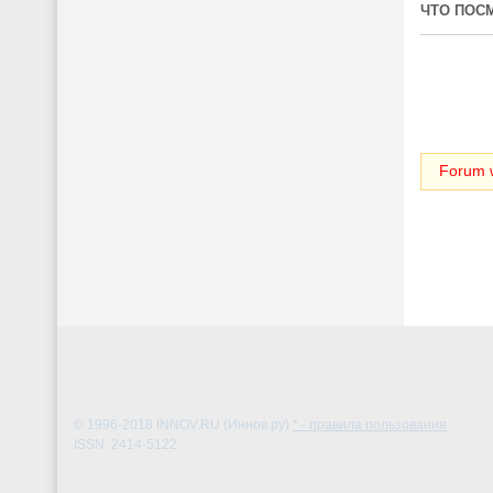
ЧТО ПОС
Forum w
© 1996-2018
INNOV.RU (Иннов.ру)
* - правила пользования
ISSN: 2414-5122