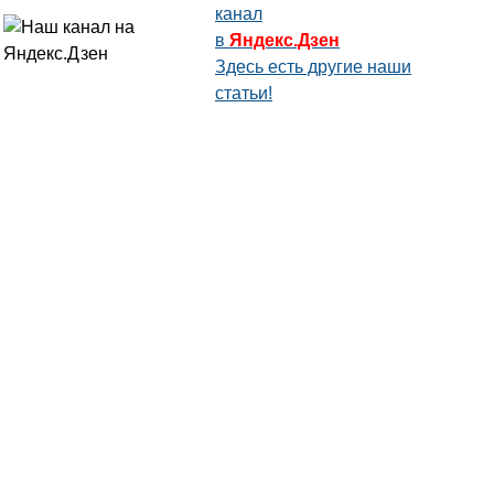
канал
в
Яндекс.Дзен
Здесь есть другие наши
статьи!
Поиск
Карта сайта
© 1996-2026 INNOV.RU (Иннов.ру) -
информационное агентство.
* -
правила пользования
ISSN: 2414-5122