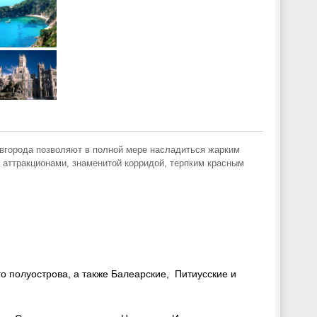
овгорода позволяют в полной мере насладиться жарким
аттракционами, знаменитой корридой, терпким красным
о полуострова, а также Балеарские, Питиусские и