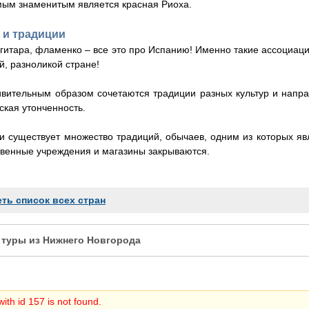
мым знаменитым является красная Риоха.
 и традиции
 гитара, фламенко – все это про Испанию! Именно такие ассоциа
й, разноликой стране!
ивительным образом сочетаются традиции разных культур и напра
ская утонченность.
и существует множество традиций, обычаев, одним из которых явл
твенные учреждения и магазины закрываются.
ть список всех стран
 туры из Нижнего Новгорода
ith id 157 is not found.