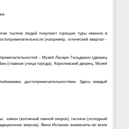
еи.
огие тысячи людей покупают горящие туры именно в
остопримечательности (например, готический квартал -
опримечательностей - Музей Ласаро Гальдиано (дворец
Виа (главная улица города), Королевский дворец, Музей
пейзажами, достопримечательностями. Здесь каждый
: хамон (копченый свиной окорок), гаспачо (холодный
адиционная закуска). Вина Испании знамениты во всем