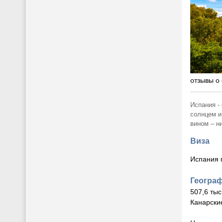
отзывы о 
Испания -
солнцем и
вином – н
Виза
Испания 
Геогра
507,6 ты
Канарски