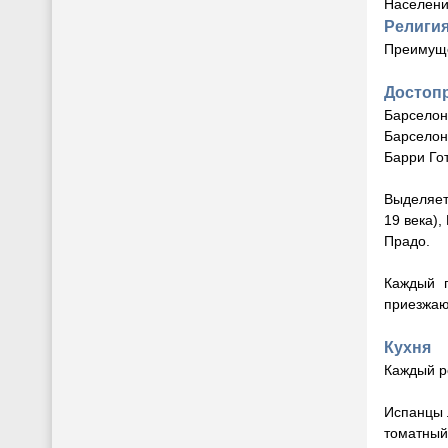
Населени
Религи
Преимуще
Достоп
Барселон
Барселон
Барри Го
Выделяет
19 века),
Прадо.
Каждый г
приезжаю
Кухня
Каждый р
Испанцы 
томатный