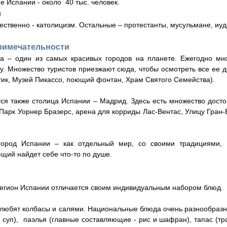
е Испании - около 40 тыс. человек.
я
ственно - католицизм. Остальные – протестанты, мусульмане, иуд
римечательности
а – один из самых красивых городов на планете. Ежегодно мн
у. Множество туристов приезжают сюда, чтобы осмотреть все ее д
тик, Музей Пикассо, поющий фонтан, Храм Святого Семейства).
ся также столица Испании – Мадрид. Здесь есть множество дост
 Парк Уорнер Бразерс, арена для корриды Лас-Вентас, Улицу Гран-
ород Испании – как отдельный мир, со своими традициями, 
щий найдет себе что-то по душе.
егион Испании отличается своим индивидуальным набором блюд.
любят колбасы и салями. Национальные блюда очень разнообразны
 суп), паэлья (главные составляющие - рис и шафран), тапас (тр