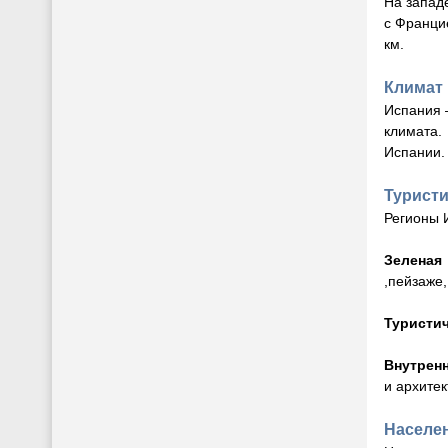
На запад
с Франци
км.
Климат
Испания 
климата.
Испании.
Турист
Регионы 
Зеленая
,пейзаже,
Туристи
Внутрен
и архите
Населе