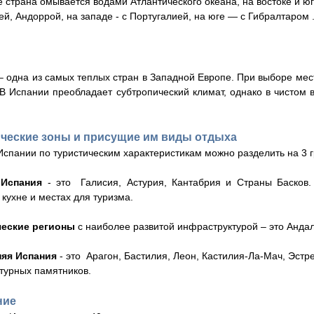
е страна омывается водами Атлантического океана, на востоке и 
ей, Андоррой, на западе - с Португалией, на юге — с Гибралтаром
– одна из самых теплых стран в Западной Европе. При выборе мест
 В Испании преобладает субтропический климат, однако в чистом 
ические зоны и присущие им виды отдыха
Испании по туристическим характеристикам можно разделить на 3 
 Испания
- это Галисия, Астурия, Кантабрия и Страны Басков
 кухне и местах для туризма.
ческие регионы
с наиболее развитой инфраструктурой – это Анда
няя Испания
- это Арагон, Бастилия, Леон, Кастилия-Ла-Мач, Эст
ктурных памятников.
ние