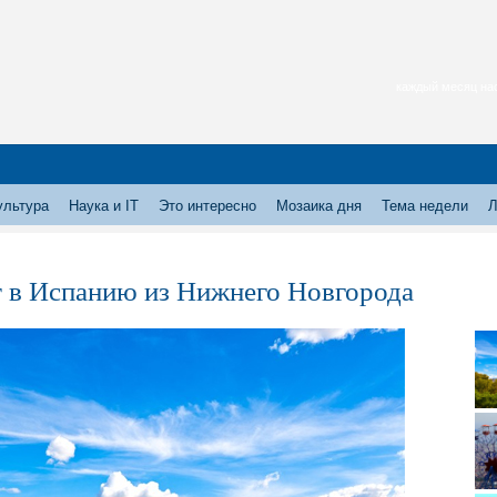
каждый месяц нас
ультура
Наука и IT
Это интересно
Мозаика дня
Тема недели
Л
 в Испанию из Нижнего Новгорода