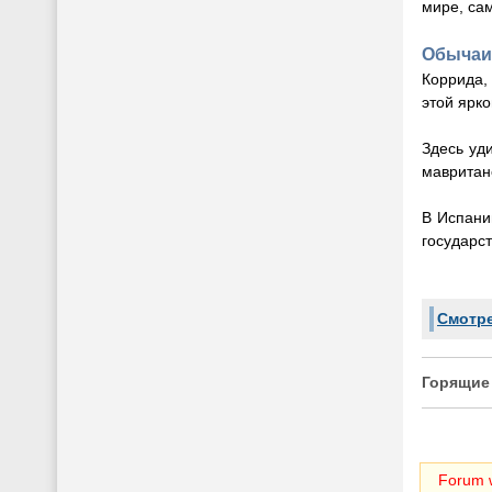
мире, са
Обычаи
Коррида,
этой ярко
Здесь уд
мавритан
В Испани
государс
Смотре
Горящие
Forum w