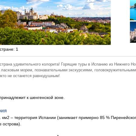
стране: 1
 страна удивительного колорита! Горящие туры в Испанию из Нижнего Н
 ласковым морем, познавательными экскурсиями, головокружительными 
икто не останется равнодушным!
принадлежит к шенгенской зоне.
фия
с. км2 – территория Испании (занимает примерно 85 % Пиренейског
е острова).