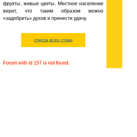
фрукты, живые цветы. Местное население
верит, что таким образом можно
«задобрить» духов и принести удачу.
список всех стран
Forum with id 157 is not found.
Подписывайтесь на наш
канал
в
Яндекс.Дзен
Здесь есть другие наши
статьи!