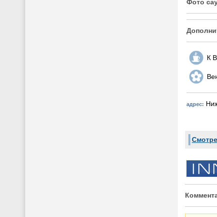
Фото са
Дополни
К 
Вен
Ниж
адрес:
Смотре
Коммента