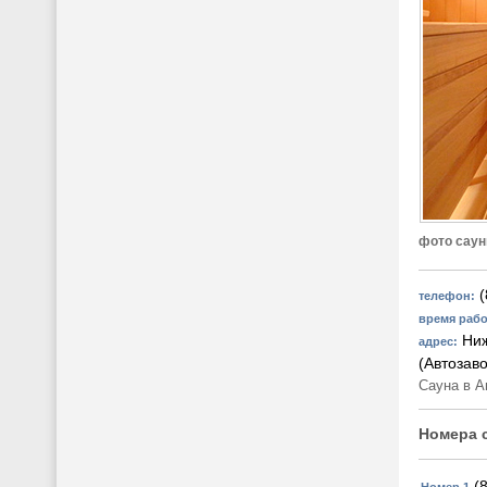
фото сау
(
телефон:
время раб
Ниж
адрес:
(Автозав
Сауна в А
Номера 
(8
Номер 1