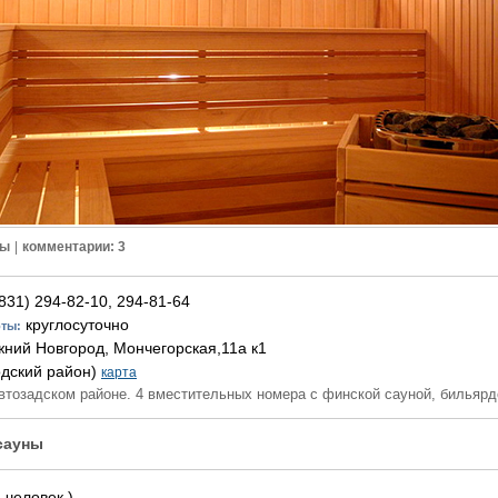
ны
|
комментарии: 3
831) 294-82-10, 294-81-64
круглосуточно
оты:
ний Новгород, Мончегорская,11а к1
одский район)
карта
втозадском районе. 4 вместительных номера с финской сауной, бильярд
сауны
 человек )