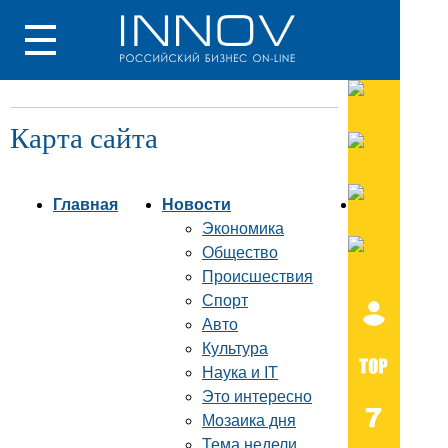
Карта сайта
Главная
Новости
Справка
Экономика
Общество
Происшествия
Спорт
Авто
Культура
Наука и IT
Это интересно
Мозаика дня
Тема недели