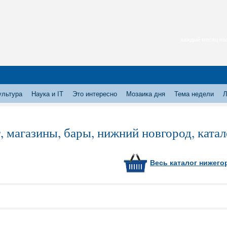
каждый месяц нас
ультура
Наука и IT
Это интересно
Мозаика дня
Тема недели
Л
, магазины, бары, нижний новгород, ката
Весь каталог нижего