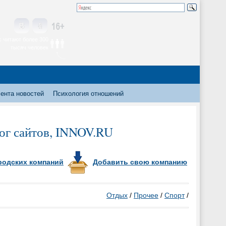
 читают более 300
тысяч человек
ента новостей
Психология отношений
лог сайтов, INNOV.RU
родских компаний
Добавить свою компанию
Отдых
/
Прочее
/
Спорт
/