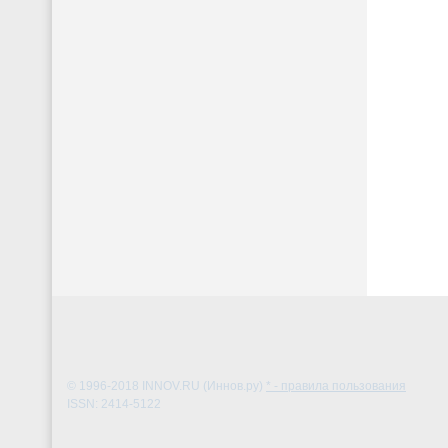
© 1996-2018
INNOV.RU (Иннов.ру)
* - правила пользования
ISSN: 2414-5122