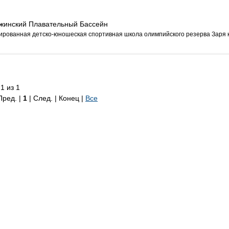
жинский Плавательный Бассейн
рованная детско-юношеская спортивная школа олимпийского резерва Заря к
1 из 1
Пред. |
1
| След. | Конец
|
Все