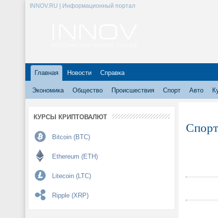
INNOV.RU | Информационный портал
Главная
Новости
Справка
Экономика
Общество
Происшествия
Спорт
Авто
К
КУРСЫ КРИПТОВАЛЮТ
Спорт
Bitcoin (BTC)
Ethereum (ETH)
Litecoin (LTC)
Ripple (XRP)