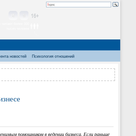
 читают более 300
тысяч человек
ента новостей
Психология отношений
изнесе
енимым помощником в ведении бизнеса. Если раньше