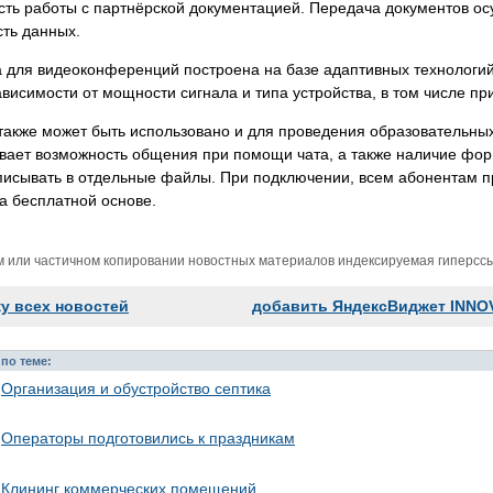
ть работы с партнёрской документацией. Передача документов ос
ть данных.
для видеоконференций построена на базе адаптивных технологий,
ависимости от мощности сигнала и типа устройства, в том числе пр
также может быть использовано и для проведения образовательн
вает возможность общения при помощи чата, а также наличие фор
исывать в отдельные файлы. При подключении, всем абонентам пр
а бесплатной основе.
м или частичном копировании новостных материалов индексируемая гиперссыл
ку всех новостей
добавить ЯндексВиджет INNO
по теме:
Организация и обустройство септика
Операторы подготовились к праздникам
Клининг коммерческих помещений