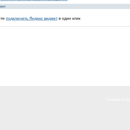
жет
ете
подключить Яндекс виджет
в один клик
Реклама на I