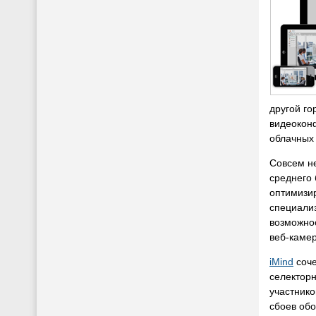
другой го
видеоконф
облачных 
Совсем н
среднего 
оптимизи
специали
возможнос
веб-каме
iMind
соче
селекторн
участнико
сбоев обо