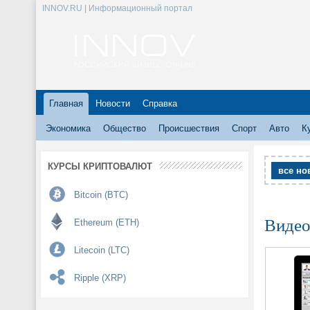
INNOV.RU | Информационный портал
Главная
Новости
Справка
Экономика
Общество
Происшествия
Спорт
Авто
К
КУРСЫ КРИПТОВАЛЮТ
все но
Bitcoin (BTC)
Видео
Ethereum (ETH)
Litecoin (LTC)
Ripple (XRP)