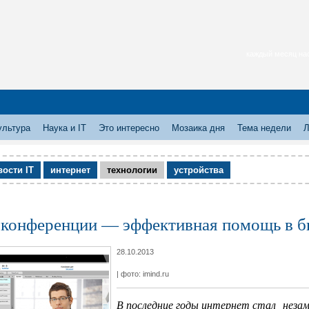
каждый месяц нас
ультура
Наука и IT
Это интересно
Мозаика дня
Тема недели
Л
вости IT
интернет
технологии
устройства
конференции — эффективная помощь в б
28.10.2013
| фото: imind.ru
В последние годы интернет стал незам