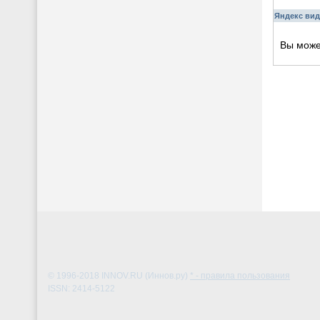
Яндекс вид
Вы мож
© 1996-2018
INNOV.RU (Иннов.ру)
* - правила пользования
ISSN: 2414-5122