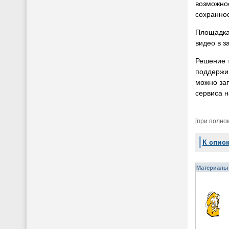
возможнос
сохраннос
Площадка 
видео в з
Решение 
поддержи
можно зап
сервиса н
[при полно
К спис
Материалы 