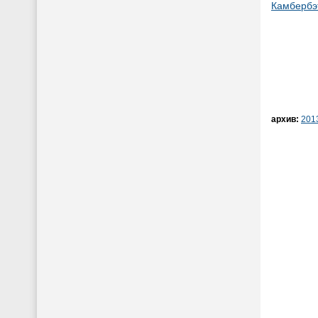
Камбербэ
архив:
201