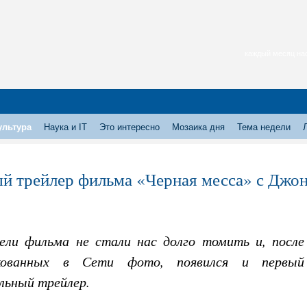
каждый месяц нас
ультура
Наука и IT
Это интересно
Мозаика дня
Тема недели
й трейлер фильма «Черная месса» с Джон
ели фильма не стали нас долго томить и, после
икованных в Сети фото, появился и первый
льный трейлер.