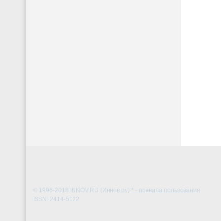
© 1996-2018
INNOV.RU (Иннов.ру)
* - правила пользования
ISSN: 2414-5122