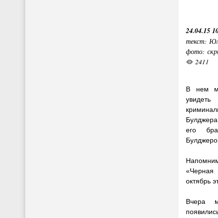
24.04.15 1
текст: Юл
фото: скр
2411
В нем м
увидеть
кримина
Булджера,
его бр
Булджеро
Напомни
«Черная 
октябрь э
Вчера 
появили