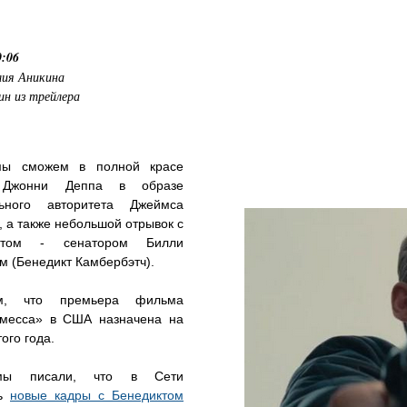
0:06
ия Аникина
ин из трейлера
ы сможем в полной красе
 Джонни Деппа в образе
льного авторитета Джеймса
 а также небольшой отрывок с
атом - сенатором Билли
м (Бенедикт Камбербэтч).
м, что премьера фильма
месса» в США назначена на
того года.
мы писали, что в Сети
сь
новые кадры с Бенедиктом