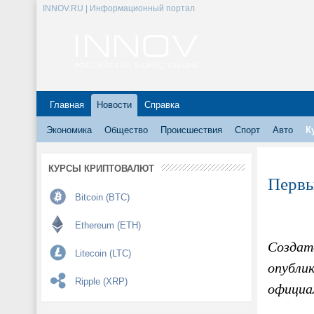
INNOV.RU | Информационный портал
Главная
Новости
Справка
Экономика
Общество
Происшествия
Спорт
Авто
К
КУРСЫ КРИПТОВАЛЮТ
Первы
Bitcoin (BTC)
Ethereum (ETH)
Создат
Litecoin (LTC)
опубл
Ripple (XRP)
официа