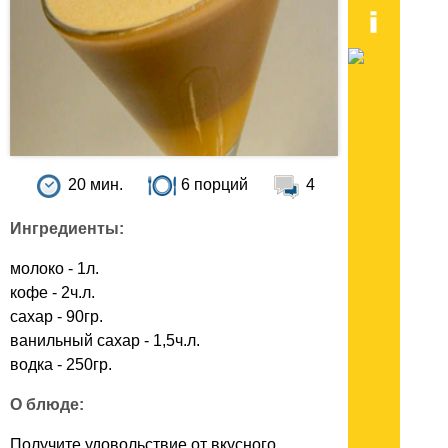
20 мин.
6 порций
4
Ингредиенты:
молоко - 1л.
кофе - 2ч.л.
сахар - 90гр.
ванильный сахар - 1,5ч.л.
водка - 250гр.
О блюде:
Получите удовольствие от вкусного