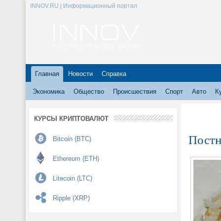
INNOV.RU | Информационный портал
Главная
Новости
Справка
Экономика
Общество
Происшествия
Спорт
Авто
К
КУРСЫ КРИПТОВАЛЮТ
Постн
Bitcoin (BTC)
Ethereum (ETH)
Litecoin (LTC)
Ripple (XRP)