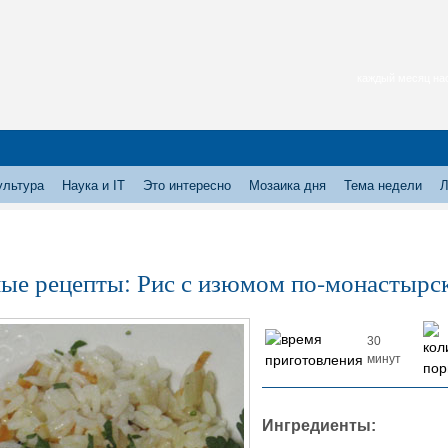
каждый месяц нас
ультура
Наука и IT
Это интересно
Мозаика дня
Тема недели
Л
ые рецепты: Рис с изюмом по-монастырс
30
минут
Ингредиенты: