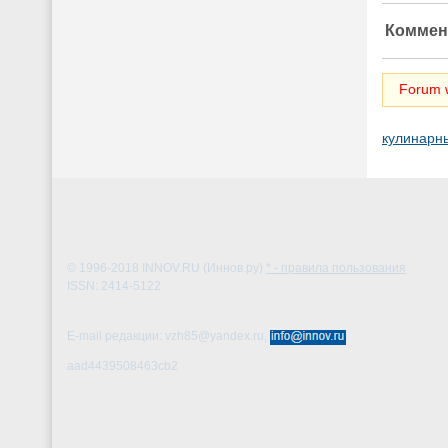
Коммен
Forum w
кулинарн
© 1996-2018
INNOV.RU (Иннов.ру)
* - правила пользования
ISSN: 2414-5122
E-mail редакции: vzh85@yandex.ru,
aad4439508463cb2