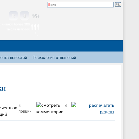
 читают более 300
тысяч человек
ента новостей
Психология отношений
ки
4
4
порции