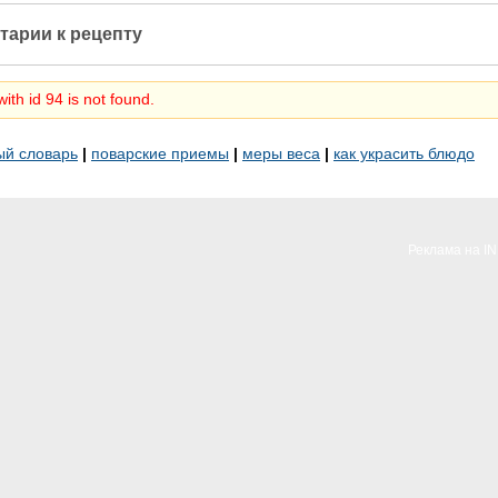
тарии к рецепту
ith id 94 is not found.
ый словарь
|
поварские приемы
|
меры веса
|
как украсить блюдо
Реклама на I