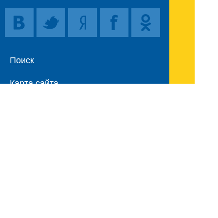
Поиск
Карта сайта
© 1996-2026 INNOV.RU (Иннов.ру) -
информационное агентство.
* -
правила пользования
ISSN: 2414-5122
E-mail редакции:
Полная версия сайта