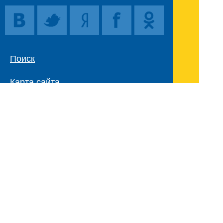
Поиск
Карта сайта
© 1996-2026 INNOV.RU (Иннов.ру) -
информационное агентство.
* -
правила пользования
ISSN: 2414-5122
E-mail редакции:
Полная версия сайта