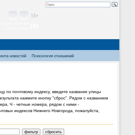
 читают более 300
тысяч человек
ента новостей
Психология отношений
ицу по почтовому индексу, введите название улицы
езультата нажмите кнопку "сброс". Рядом с названием
ра, Ч - четные номера, рядом с ними -
товых индексов Нижнего Новгорода, пожалуйста,