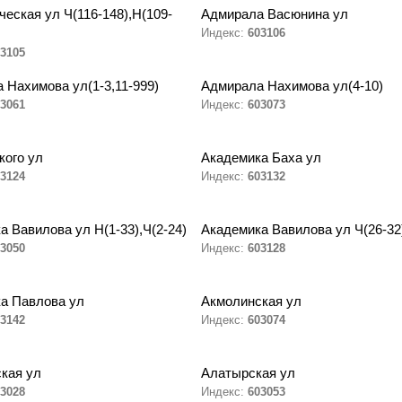
ческая ул Ч(116-148),Н(109-
Адмирала Васюнина ул
Индекс:
603106
3105
 Нахимова ул(1-3,11-999)
Адмирала Нахимова ул(4-10)
3061
Индекс:
603073
кого ул
Академика Баха ул
3124
Индекс:
603132
а Вавилова ул Н(1-33),Ч(2-24)
Академика Вавилова ул Ч(26-32
3050
Индекс:
603128
а Павлова ул
Акмолинская ул
3142
Индекс:
603074
кая ул
Алатырская ул
3028
Индекс:
603053