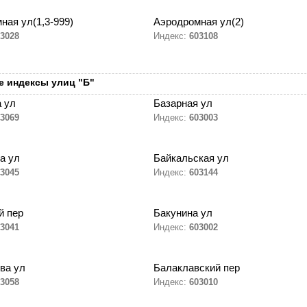
ная ул(1,3-999)
Аэродромная ул(2)
3028
Индекс:
603108
 индексы улиц "Б"
 ул
Базарная ул
3069
Индекс:
603003
а ул
Байкальская ул
3045
Индекс:
603144
й пер
Бакунина ул
3041
Индекс:
603002
ва ул
Балаклавский пер
3058
Индекс:
603010