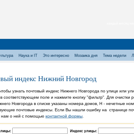
каждый месяц нас
ультура
Наука и IT
Это интересно
Мозаика дня
Тема недели
Л
вый индекс Нижний Новгород
 чтобы узнать почтовый индекс Нижнего Новгорода по улице или ул
 в соответствующем поле и нажмите кнопку "фильтр". Для очистки р
него Новгорода в списке указаны номера домов, Н - нечетные номе
твующие почтовые индексы. Если Вы нашли ошибку на странице поч
 нам о ней с помощью
контактной формы
.
улицы:
Индекс улицы: