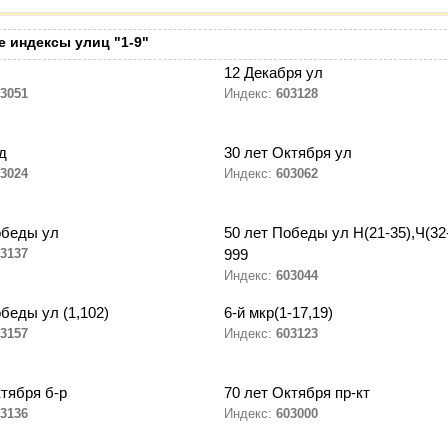
 индексы улиц "1-9"
12 Декабря ул
3051
Индекс:
603128
д
30 лет Октября ул
3024
Индекс:
603062
обеды ул
50 лет Победы ул Н(21-35),Ч(32-
3137
999
Индекс:
603044
беды ул (1,102)
6-й мкр(1-17,19)
3157
Индекс:
603123
ктября б-р
70 лет Октября пр-кт
3136
Индекс:
603000