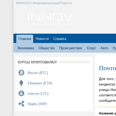
INNOV.RU | Информационный портал
Главная
Новости
Справка
Экономика
Общество
Происшествия
Спорт
Авто
К
КУРСЫ КРИПТОВАЛЮТ
Почто
Bitcoin (BTC)
Для того,
Ethereum (ETH)
(индекса)
улицы Ниж
Litecoin (LTC)
соответс
сообщите
Ripple (XRP)
Название 