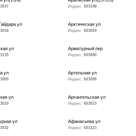
3037
Индекс:
603148
Гайдара ул
Арктическая ул
3018
Индекс:
603029
кая ул
Арматурный пер
3135
Индекс:
603040
а ул
Артельная ул
3009
Индекс:
603098
кая ул
Архангельская ул
3010
Индекс:
603033
урная ул
Афанасьева ул
3032
Индекс:
603123