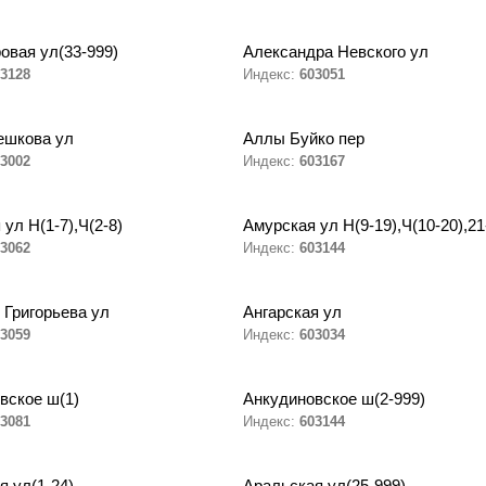
овая ул(33-999)
Александра Невского ул
3128
Индекс:
603051
ешкова ул
Аллы Буйко пер
3002
Индекс:
603167
ул Н(1-7),Ч(2-8)
Амурская ул Н(9-19),Ч(10-20),21
3062
Индекс:
603144
 Григорьева ул
Ангарская ул
3059
Индекс:
603034
вское ш(1)
Анкудиновское ш(2-999)
3081
Индекс:
603144
я ул(1-24)
Аральская ул(25-999)