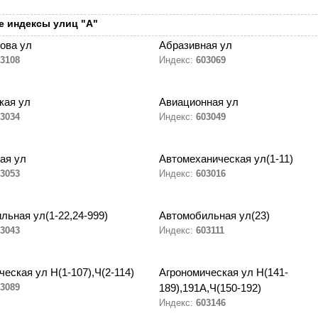
 индексы улиц "А"
ова ул
Абразивная ул
3108
Индекс:
603069
кая ул
Авиационная ул
3034
Индекс:
603049
ая ул
Автомеханическая ул(1-11)
3053
Индекс:
603016
льная ул(1-22,24-999)
Автомобильная ул(23)
3043
Индекс:
603111
еская ул Н(1-107),Ч(2-114)
Агрономическая ул Н(141-
3089
189),191А,Ч(150-192)
Индекс:
603146