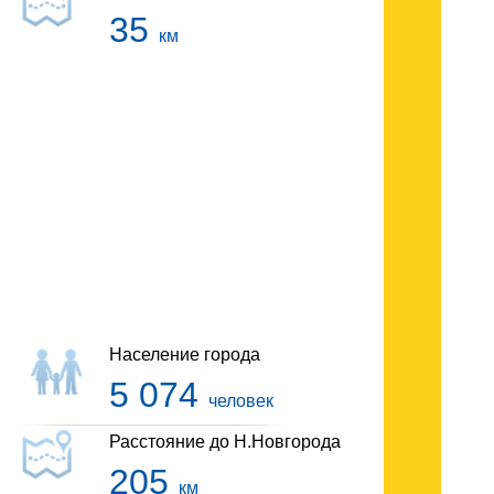
35
км
Гостиницы Б.Болдино
Население города
5 074
человек
Расстояние до Н.Новгорода
205
км