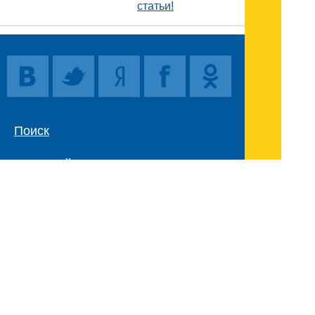
статьи!
Поиск
Карта сайта
© 1996-2026 INNOV.RU (Иннов.ру) -
информационное агентство.
* -
правила пользования
ISSN: 2414-5122
E-mail редакции: