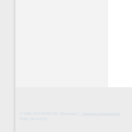
© 1996-2018
INNOV.RU (Иннов.ру)
* - правила пользования
ISSN: 2414-5122