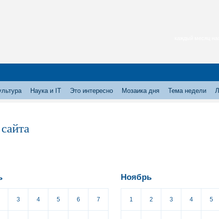
каждый месяц нас
ультура
Наука и IT
Это интересно
Мозаика дня
Тема недели
Л
 сайта
ь
Ноябрь
3
4
5
6
7
1
2
3
4
5