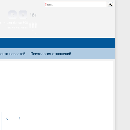
 читают более 300
тысяч человек
ента новостей
Психология отношений
6
7