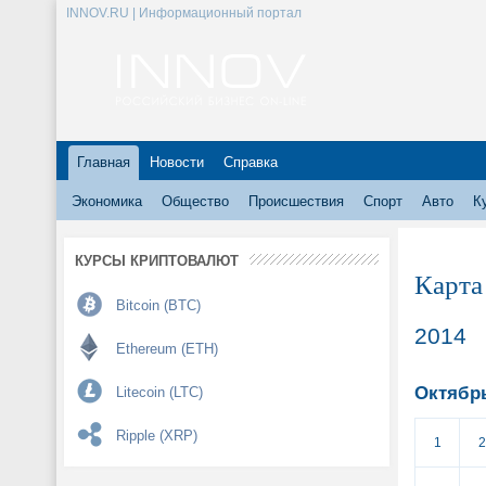
INNOV.RU | Информационный портал
Главная
Новости
Справка
Экономика
Общество
Происшествия
Спорт
Авто
К
КУРСЫ КРИПТОВАЛЮТ
Карта
Bitcoin (BTC)
2014
Ethereum (ETH)
Октябр
Litecoin (LTC)
Ripple (XRP)
1
2