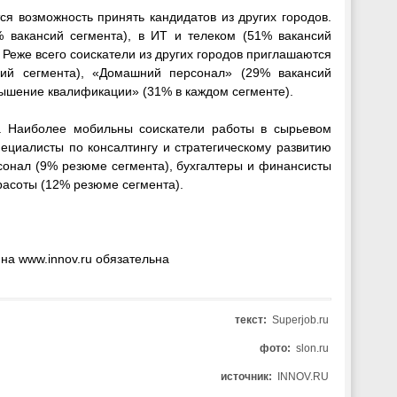
я возможность принять кандидатов из других городов.
 вакансий сегмента), в ИТ и телеком (51% вакансий
 Реже всего соискатели из других городов приглашаются
сий сегмента), «Домашний персонал» (29% вакансий
овышение квалификации» (31% в каждом сегменте).
а. Наиболее мобильны соискатели работы в сырьевом
ециалисты по консалтингу и стратегическому развитию
сонал (9% резюме сегмента), бухгалтеры и финансисты
расоты (12% резюме сегмента).
на www.innov.ru обязательна
текст:
Superjob.ru
фото:
slon.ru
источник:
INNOV.RU