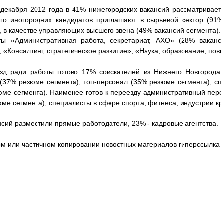
 декабря 2012 года в 41% нижегородских вакансий рассматриваетс
го иногородних кандидатов приглашают в сырьевой сектор (91%
, в качестве управляющих высшего звена (49% вакансий сегмента).
ты «Административная работа, секретариат, АХО» (28% вакан
, «Консалтинг, стратегическое развитие», «Наука, образование, п
зд ради работы готово 17% соискателей из Нижнего Новгород
 (37% резюме сегмента), топ-персонал (35% резюме сегмента), сп
юме сегмента). Наименее готов к переезду административный пер
ме сегмента), специалисты в сфере спорта, фитнеса, индустрии к
сий разместили прямые работодатели, 23% - кадровые агентства.
м или частичном копировании новостных материалов гиперссылка 