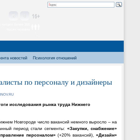
 читают более 300
тысяч человек
ента новостей
Психология отношений
листы по персоналу и дизайнеры
INNOV.RU
итоги исследования рынка труда Нижнего
ижнем Новгороде число вакансий немного выросло – на
анный период стали сегменты:
«Закупки, снабжение»
управление персоналом»
(+20% вакансий),
«Дизайн»