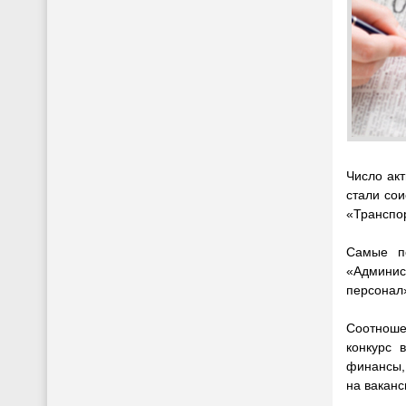
Число ак
стали со
«Транспор
Самые п
«Админист
персонал
Соотноше
конкурс 
финансы, 
на ваканс