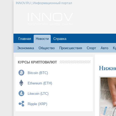
INNOV.RU | Информационный портал
Главная
Новости
Справка
Экономика
Общество
Происшествия
Спорт
Авто
К
КУРСЫ КРИПТОВАЛЮТ
Нижне
Bitcoin (BTC)
Ethereum (ETH)
Litecoin (LTC)
Ripple (XRP)