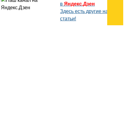
в
Яндекс.Дзен
Здесь есть другие наши
статьи!
Поиск
Карта сайта
© 1996-2026 INNOV.RU (Иннов.ру) -
информационное агентство.
* -
правила пользования
ISSN: 2414-5122