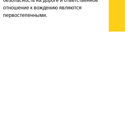
безопасность на дороге и ответственное
отношение к вождению являются
первостепенными.
архив:
2013
2012
2011
1999-2011
новости ИТ
гость портала 2013
тема недели 2013
поздравления
Подписывайтесь на наш
канал
в
Яндекс.Дзен
Здесь есть другие наши
статьи!