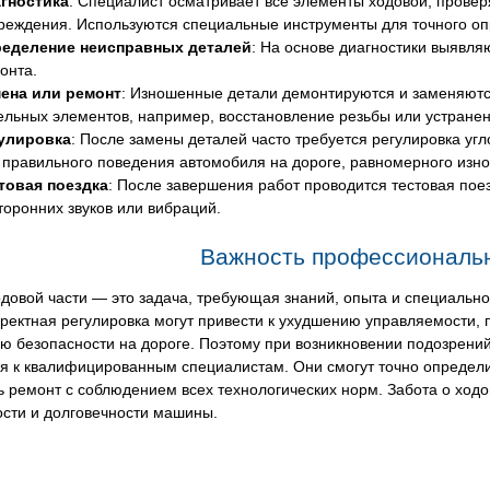
гностика
: Специалист осматривает все элементы ходовой, прове
реждения. Используются специальные инструменты для точного оп
еделение неисправных деталей
: На основе диагностики выявля
онта.
ена или ремонт
: Изношенные детали демонтируются и заменяютс
ельных элементов, например, восстановление резьбы или устране
улировка
: После замены деталей часто требуется регулировка угло
 правильного поведения автомобиля на дороге, равномерного изн
товая поездка
: После завершения работ проводится тестовая поез
торонних звуков или вибраций.
Важность профессиональн
довой части — это задача, требующая знаний, опыта и специальн
ректная регулировка могут привести к ухудшению управляемости, п
ю безопасности на дороге. Поэтому при возникновении подозрений
ся к квалифицированным специалистам. Они смогут точно определ
 ремонт с соблюдением всех технологических норм. Забота о ходо
ости и долговечности машины.