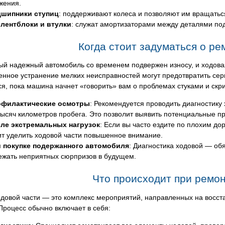
жения.
шипники ступиц
: поддерживают колеса и позволяют им вращатьс
лентблоки и втулки
: служат амортизаторами между деталями по
Когда стоит задуматься о р
ый надежный автомобиль со временем подвержен износу, и ходова
нное устранение мелких неисправностей могут предотвратить сер
ся, пока машина начнет «говорить» вам о проблемах стуками и ск
филактические осмотры
: Рекомендуется проводить диагностику 
тысяч километров пробега. Это позволит выявить потенциальные п
ле экстремальных нагрузок
: Если вы часто ездите по плохим д
ит уделить ходовой части повышенное внимание.
 покупке подержанного автомобиля
: Диагностика ходовой — об
ежать неприятных сюрпризов в будущем.
Что происходит при ремо
одовой части — это комплекс мероприятий, направленных на восс
Процесс обычно включает в себя: