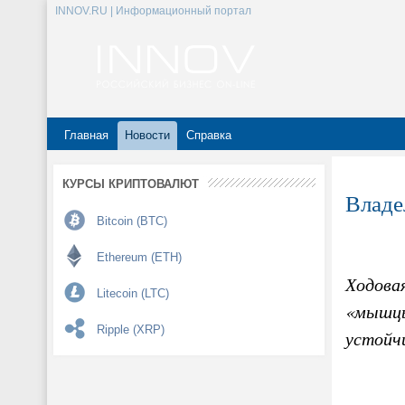
INNOV.RU | Информационный портал
Главная
Новости
Справка
КУРСЫ КРИПТОВАЛЮТ
Владе
Bitcoin (BTC)
Ethereum (ETH)
Ходова
Litecoin (LTC)
«мышцы
Ripple (XRP)
устойч