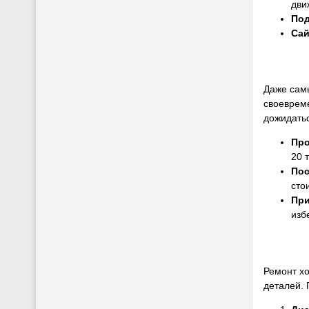
дви
Под
Сай
Даже сам
своевреме
дожидать
Про
20 
Пос
сто
При
изб
Ремонт х
деталей. 