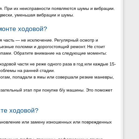
я. При их неисправности появляются шумы и вибрации.
двески, уменьшая вибрации и шумы.
емонте ходовой?
я часть — не исключение. Регулярный осмотр и
ьезные поломки и дорогостоящий ремонт. Не стоит
рипами. Обратите внимание на следующие моменты:
ходовой части не реже одного раза в год или каждые 15-
роблемы на ранней стадии.
орогам, попадали в ямы или совершали резкие маневры,
язательный этап при покупке б/у машины. Это поможет
нте ходовой?
тановление или замену изношенных или поврежденных