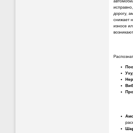
автомобил
исправно
дорогу, а
снижает н
износе и
возникают
Распозна
Пос
Уху
Нер
Виб
Про
Амо
рас
Шар