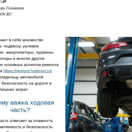
2:49
орь Голованов
NOV.RU
чает в себя множество
: подвеску, рулевое
ие, амортизаторы, пружины,
опоры и многое другое.
е основных аспектов ремонта
на
https://remont-hodovoi.ru/
владельцу автомобиля
 безопасность на дороге и
лишних затрат.
му важна ходовая
часть?
асть отвечает за плавность
авляемость и безопасность