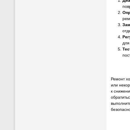
Диа
пов
Опр
рем
Зам
отд
Рег
для
Тес
пос
Ремонт хо
или некор
к снижени
обратить
выполнить
безопасн