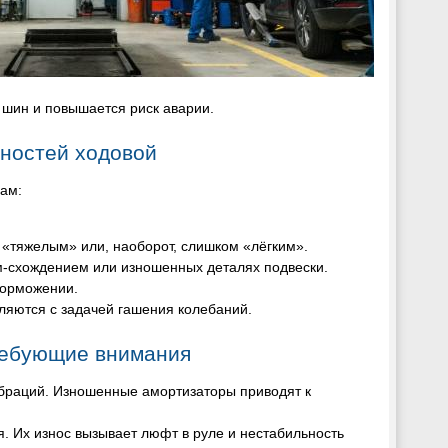
 шин и повышается риск аварии.
ностей ходовой
ам:
л «тяжелым» или, наоборот, слишком «лёгким».
ом-схождением или изношенных деталях подвески.
торможении.
ляются с задачей гашения колебаний.
ребующие внимания
вибраций. Изношенные амортизаторы приводят к
я. Их износ вызывает люфт в руле и нестабильность