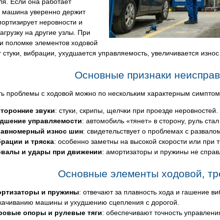
я. Если она работает
, машина уверенно держит
мортизирует неровности и
агрузку на другие узлы. При
ли поломке элементов ходовой
 стуки, вибрации, ухудшается управляемость, увеличивается износ
Основные признаки неисправ
ть проблемы с ходовой можно по нескольким характерным симптом
торонние звуки
: стуки, скрипы, щелчки при проезде неровностей.
дшение управляемости
: автомобиль «тянет» в сторону, руль ста
авномерный износ шин
: свидетельствует о проблемах с развал
рации и тряска
: особенно заметны на высокой скорости или при 
валы и удары при движении
: амортизаторы и пружины не справ
Основные элементы ходовой, т
ртизаторы и пружины
: отвечают за плавность хода и гашение 
качиванию машины и ухудшению сцепления с дорогой.
овые опоры и рулевые тяги
: обеспечивают точность управлени