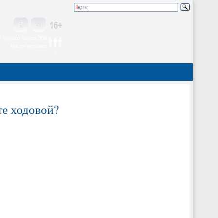
 читают более 300
тысяч человек
те ходовой?