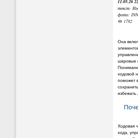
11.05.26 2
текст: Иг
фото: IN
1782
Она вклю
элементов
управлен
шаровые 
Понимани
ходовой 
поможет 
сохранить
избежать 
Поче
Ходовая ч
хода, упр