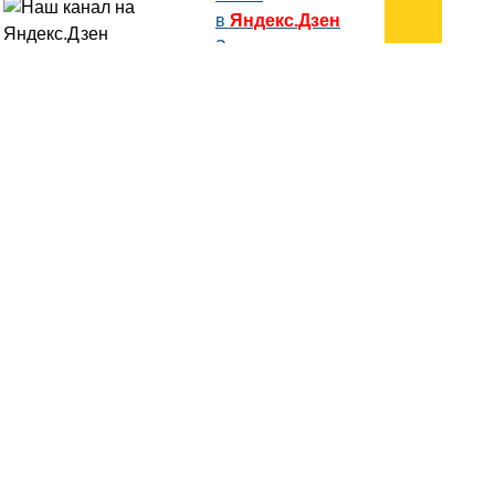
в
Яндекс.Дзен
Здесь есть другие наши
статьи!
Поиск
Карта сайта
© 1996-2026 INNOV.RU (Иннов.ру) -
информационное агентство.
* -
правила пользования
ISSN: 2414-5122