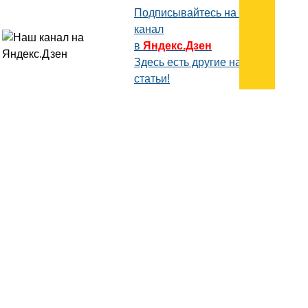
Подписывайтесь на наш
канал
в
Яндекс.Дзен
Здесь есть другие наши
статьи!
Поиск
Карта сайта
© 1996-2026 INNOV.RU (Иннов.ру) -
информационное агентство.
* -
правила пользования