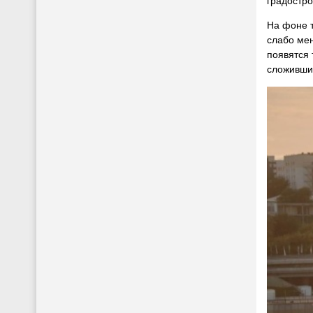
градостро
На фоне т
слабо мен
появятся 
сложивши