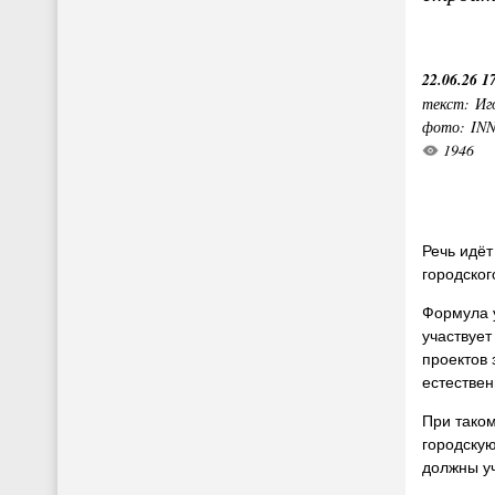
22.06.26 1
текст: Иг
фото: IN
1946
Речь идёт
городског
Формула у
участвует
проектов 
естествен
При таком
городскую
должны у