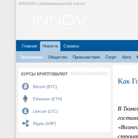
INNOV.RU | Информационный портал
Главная
Новости
Справка
Экономика
Общество
Происшествия
Спорт
Авто
КУРСЫ КРИПТОВАЛЮТ
Как Г
Bitcoin (BTC)
Ethereum (ETH)
В Тюмен
Litecoin (LTC)
гостин
Ripple (XRP)
«Возне
строит