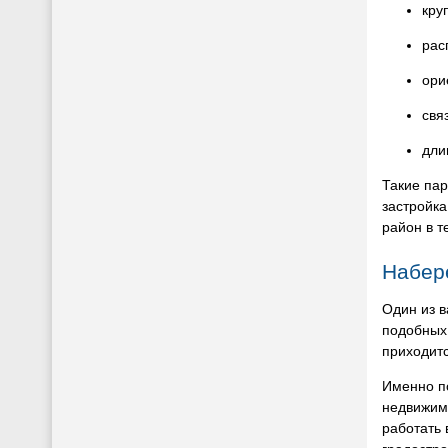
кру
рас
ори
свя
дли
Такие пар
застройка
район в т
Набере
Один из в
подобных
приходитс
Именно по
недвижимо
работать 