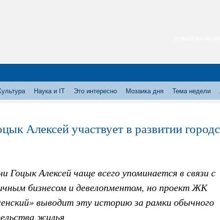
каждый месяц нас
Культура
Наука и IT
Это интересно
Мозаика дня
Тема недели
оцык Алексей участвует в развитии горо
и Гоцык Алексей чаще всего упоминается в связи с
ичным бизнесом и девелопментом, но проект ЖК
сенский» выводит эту историю за рамки обычного
ельства жилья