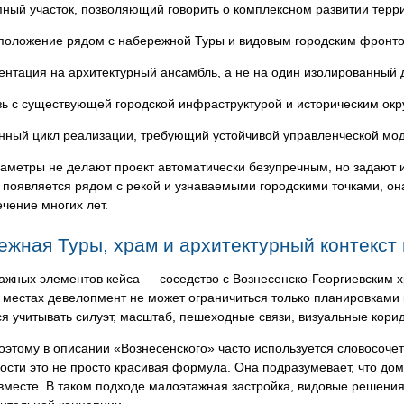
пный участок, позволяющий говорить о комплексном развитии терр
положение рядом с набережной Туры и видовым городским фронто
ентация на архитектурный ансамбль, а не на один изолированный 
зь с существующей городской инфраструктурой и историческим ок
нный цикл реализации, требующий устойчивой управленческой мо
аметры не делают проект автоматически безупречным, но задают и
 появляется рядом с рекой и узнаваемыми городскими точками, она
ечение многих лет.
жная Туры, храм и архитектурный контекст 
ажных элементов кейса — соседство с Вознесенско-Георгиевским 
 местах девелопмент не может ограничиться только планировками
я учитывать силуэт, масштаб, пешеходные связи, визуальные кор
этому в описании «Вознесенского» часто используется словосоче
сти это не просто красивая формула. Она подразумевает, что до
вместе. В таком подходе малоэтажная застройка, видовые решени