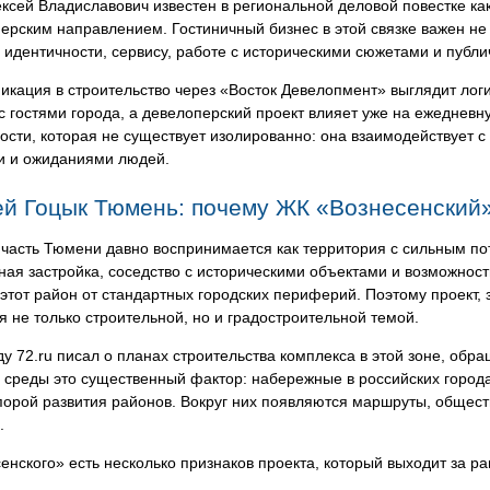
ксей Владиславович известен в региональной деловой повестке ка
ерским направлением. Гостиничный бизнес в этой связке важен не 
 идентичности, сервису, работе с историческими сюжетами и публ
кация в строительство через «Восток Девелопмент» выглядит лог
с гостями города, а девелоперский проект влияет уже на ежедневн
сти, которая не существует изолированно: она взаимодействует 
и и ожиданиями людей.
ей Гоцык Тюмень: почему ЖК «Вознесенский»
часть Тюмени давно воспринимается как территория с сильным по
ная застройка, соседство с историческими объектами и возможно
этот район от стандартных городских периферий. Поэтому проект, 
я не только строительной, но и градостроительной темой.
ду 72.ru писал о планах строительства комплекса в этой зоне, об
 среды это существенный фактор: набережные в российских города
порой развития районов. Вокруг них появляются маршруты, общест
.
енского» есть несколько признаков проекта, который выходит за ра