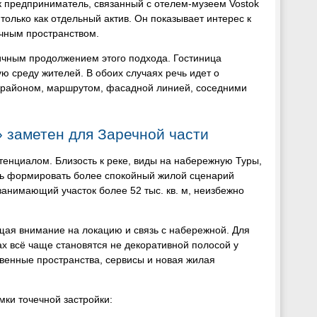
к предприниматель, связанный с отелем-музеем Vostok
только как отдельный актив. Он показывает интерес к
ичным пространством.
ичным продолжением этого подхода. Гостиница
ую среду жителей. В обоих случаях речь идет о
с районом, маршрутом, фасадной линией, соседними
 заметен для Заречной части
тенциалом. Близость к реке, виды на набережную Туры,
сть формировать более спокойный жилой сценарий
занимающий участок более 52 тыс. кв. м, неизбежно
ращая внимание на локацию и связь с набережной. Для
х всё чаще становятся не декоративной полосой у
венные пространства, сервисы и новая жилая
мки точечной застройки: