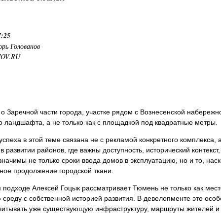
7:25
орь Голованов
NOV.RU
 о Заречной части города, участке рядом с Вознесенской набережно
о ландшафта, а не только как с площадкой под квадратные метры.
спеха в этой теме связана не с рекламой конкретного комплекса, 
 в развитии районов, где важны доступность, исторический контекст
значимы не только сроки ввода домов в эксплуатацию, но и то, наск
ное продолжение городской ткани.
 подходе Алексей Гоцык рассматривает Тюмень не только как мест
 среду с собственной историей развития. В девелопменте это осо
читывать уже существующую инфраструктуру, маршруты жителей и 