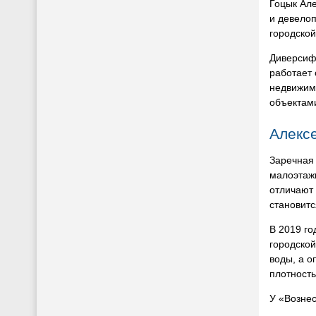
Гоцык Але
и девелоп
городской
Диверсифи
работает 
недвижимо
объектам
Алекс
Заречная 
малоэтаж
отличают 
становитс
В 2019 го
городской
воды, а о
плотность
У «Вознес