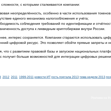
 сложности, с которыми сталкиваются компании:
вовая неопределённость, особенно в части использования токенов 
утствие единого механизма налогообложения и учёта;
бходимость соблюдения требований по идентификации и отчётнос
аниченность доступа к ликвидным криптобиржам внутри России.
нее, интерес сохраняется. Компании стараются использовать цифр
енний цифровой ресурс. Это позволяет обойти прямые запреты и 
я, что с развитием правовой базы и запуском национальных плат
ес получит больше возможностей для интеграции цифровых решени
3
2012
2011
1999-2011
новости ИТ
гость портала 2013
тема недели 2013
по
Реклама на I