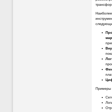
трансфор
Наиболее
инструме
следующи
Про
мар
при
Вну
пок
Лог
про
Фин
пла
Циф
Примеры 
Сет
Лог
Отр