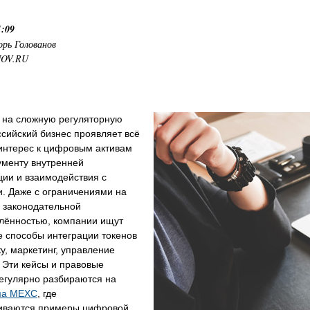
1:09
орь Голованов
NOV.RU
 на сложную регуляторную
ссийский бизнес проявляет всё
интерес к цифровым активам
ументу внутренней
ии и взаимодействия с
. Даже с ограничениями на
 законодательной
лённостью, компании ищут
 способы интеграции токенов
ку, маркетинг, управление
 Эти кейсы и правовые
егулярно разбираются на
ма MEXC
, где
иваются примеры цифровой