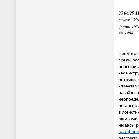
03.06.25 1
текст: Иг
фото: IN
1988
Несмотря
среду, ро
больший 
как инстр
оптимизац
клиентами
расчёты и
неопреде
легальные
в логисти
активами.
нюансы р
платфор
рассматр