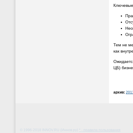
Ключевые
Пра
Отс
Нео
Огр
Тем не ме
как внутр
Ожидаетс
ЦБ) бизн
архив:
201
© 1996-2018
INNOV.RU (Иннов.ру)
* - правила пользования