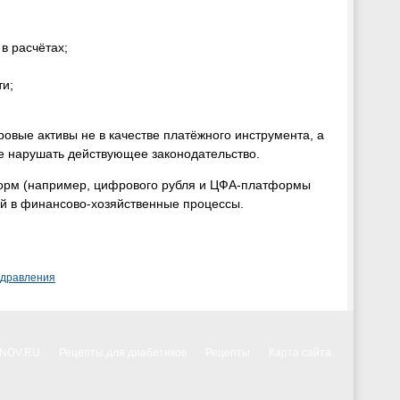
в расчётах;
ти;
овые активы не в качестве платёжного инструмента, а
не нарушать действующее законодательство.
форм (например, цифрового рубля и ЦФА-платформы
й в финансово-хозяйственные процессы.
здравления
NNOV.RU
Рецепты для диабетиков
Рецепты
Карта сайта