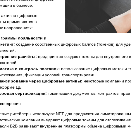
мации в бизнесе.
 активно цифровые
нты применяются в
х направлениях:
граммы лояльности и
кетинг:
создание собственных цифровых баллов (токенов) для уде
вилегий;
тренние расчёты:
предприятия создают токены для внутреннего 
азателей;
истика и контроль поставок:
использование цифровых меток и т
исхождения, фиксации условий транспортировки;
ансирование через цифровые активы:
некоторые компании про
тформе ЦБ;
ровая сертификация:
токенизация документов, контрактов, пра
внедрения:
евые ритейлеры используют NFT для продвижения лимитированных
истические компании внедряют цифровые токены для отслеживания
асли В2В развивают внутренние платформы обмена цифровыми ме