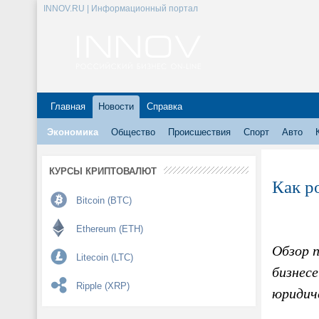
INNOV.RU | Информационный портал
Главная
Новости
Справка
Экономика
Общество
Происшествия
Спорт
Авто
КУРСЫ КРИПТОВАЛЮТ
Как р
Bitcoin (BTC)
Ethereum (ETH)
Обзор 
Litecoin (LTC)
бизнесе
Ripple (XRP)
юридиче