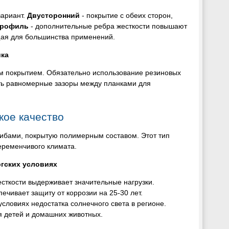
вариант.
Двусторонний
- покрытие с обеих сторон,
профиль
- дополнительные ребра жесткости повышают
ая для большинства применений.
ика
м покрытием. Обязательно использование резиновых
ить равномерные зазоры между планками для
кое качество
изгибами, покрытую полимерным составом. Этот тип
еременчивого климата.
ргских условиях
сткости выдерживает значительные нагрузки.
ечивает защиту от коррозии на 25-30 лет.
 условиях недостатка солнечного света в регионе.
я детей и домашних животных.