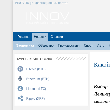
INNOV.RU | Информационный портал
Главная
Новости
Справка
Экономика
Общество
Происшествия
Спорт
Авто
КУРСЫ КРИПТОВАЛЮТ
Какой
Bitcoin (BTC)
Ethereum (ETH)
Выбор 
Litecoin (LTC)
Ленинг
Ripple (XRP)
связан