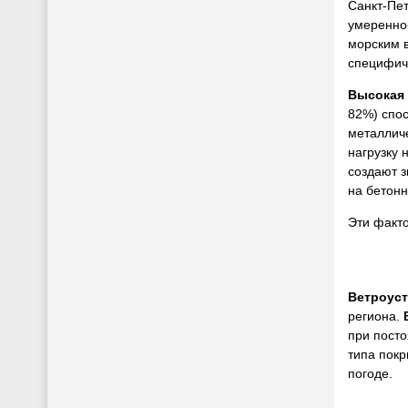
Санкт-Пет
умеренно
морским в
специфич
Высокая
82%) спос
металлич
нагрузку 
создают з
на бетонн
Эти факто
Ветроус
региона.
при посто
типа пок
погоде.