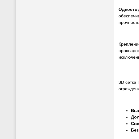
Односто
обеспечи
прочност
Креплени
прокладо
исключен
3D сетка 
ограждени
Выс
Дол
Све
Без