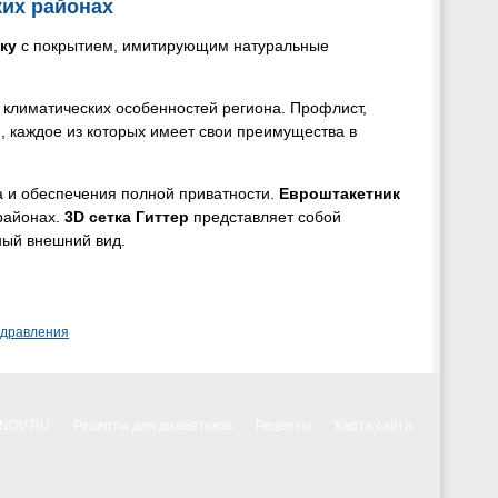
ких районах
ку
с покрытием, имитирующим натуральные
 климатических особенностей региона. Профлист,
, каждое из которых имеет свои преимущества в
а и обеспечения полной приватности.
Евроштакетник
районах.
3D сетка Гиттер
представляет собой
ный внешний вид.
здравления
NNOV.RU
Рецепты для диабетиков
Рецепты
Карта сайта