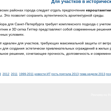
Для участков в историчес
еских районах города следует отдать предпочтение
евроштакетни
. Это позволит сохранить аутентичность архитектурной среды.
ора для Санкт-Петербурга требует комплексного подхода с учетом
тник и 3D сетка Гиттер представляют собой современные решения
нных условиях.
т
идеален для участков, требующих максимальной защиты от ветр
 для создания эстетически привлекательных ограждений в жилых 
льное решение, сочетающее прочность, долговечность и современ
3
2012
2011
1999-2011
новости ИТ
гость портала 2013
тема недели 2013
по
Реклама на I