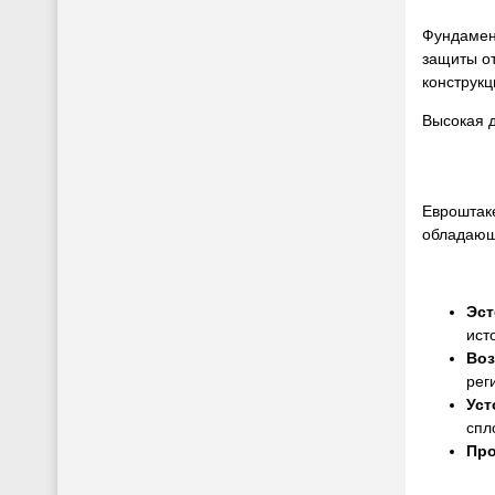
Фундамент
защиты от
конструкц
Высокая д
Евроштак
обладающ
Эст
ист
Воз
рег
Уст
спл
Про