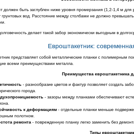
 должен быть заглублен ниже уровня промерзания (1,2-1,4 м для
 грунтовых вод. Расстояние между столбами не должно превышать 
ии.
олговечность делает такой забор экономически выгодным в долгос
Евроштакетник: современна
етник представляет собой металлические планки с полимерным по
ие всеми преимуществами металла.
Преимущества евроштакетника д
етичность
- разнообразие цветов и фактур позволяет создать заб
орического города.
духопроницаемость
- зазоры между планками обеспечивают есте
иона.
ойчивость к деформациям
- отдельные планки меньше подверж
ошным полотном.
стота ремонта
- поврежденную планку легко заменить без демонт
Типы евроштакетни