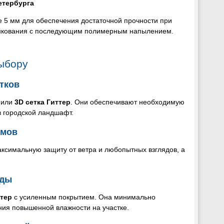
етербурга
е 5 мм для обеспечения достаточной прочности при
цинкования с последующим полимерным напылением.
ыбору
тков
или
3D сетка Гиттер
. Они обеспечивают необходимую
в городской ландшафт.
омов
аксимальную защиту от ветра и любопытных взглядов, а
оды
ттер
с усиленным покрытием. Она минимально
ния повышенной влажности на участке.