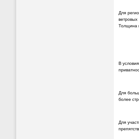
Для регио
ветровых
Толщина 
В услови
приватнос
Для больш
более стр
Для учас
препятств