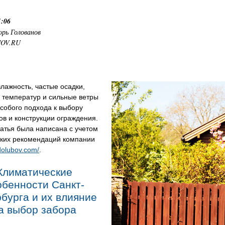
1:06
орь Голованов
NOV.RU
лажность, частые осадки,
 температур и сильные ветры
собого подхода к выбору
в и конструкции ограждения.
атья была написана с учетом
ских рекомендаций компании
udolubov.com/
.
Климатические
обенности Санкт-
бурга и их влияние
а выбор забора