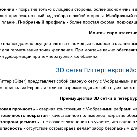
ронний
- покрытие только с лицевой стороны, более экономичный 
вает привлекательный вид забора с любой стороны.
М-образный 
ь планки.
П-образный профиль
- более простая форма, подходящ
Монтаж евроштакетн
е планок должно осуществляться с помощью саморезов с защитны
к для герметизации точек крепления. При монтаже важно обеспеч
ия деформаций при температурных колебаниях.
3D сетка Гиттер: европейс
Гиттер (Gitter) представляет собой сварную сетку с V-образными 
я пришел из Европы и отлично зарекомендовал себя в условиях п
Преимущества 3D сетки в петербу
окая прочность
- сварная конструкция с V-образными ребрами же
говечность покрытия
- качественное полимерное покрытие обесп
топроницаемость
- не создает затенения на участке, что важно в
опасность
- отсутствие острых краев делает забор безопасным дл