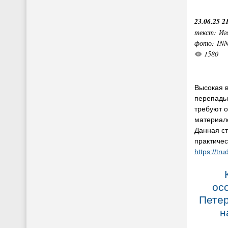
23.06.25 2
текст: Иг
фото: IN
1580
Высокая в
перепады
требуют о
материало
Данная ст
практиче
https://tr
ос
Петер
н