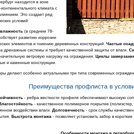
ербург находится в зоне
-континентального климата с
лиянием. Это создает ряд
еских условий:
 влажность
(в среднем 78-
обствует развитию коррозии
еских элементов и гниению деревянных конструкций.
Частые осад
на дренажные системы и требуют качественной защиты от влаги.
С
начительную ветровую нагрузку на ограждения.
Циклы замерзани
ые и каменные конструкции.
ры делают особенно актуальными три типа современных ограждений
Преимущества профлиста в услови
тойчивость
- ребра жесткости профиля обеспечивают высокую соп
Влагостойкость
- качественное полимерное покрытие (полиэстер,
янном воздействии влаги.
Долговечность
- срок службы качествен
рытия.
Быстрота монтажа
- позволяет установить забор в короткие
Особенности монтажа в петербур