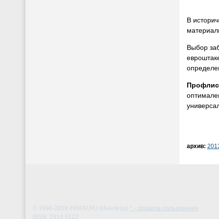
В историч
материалы
Выбор заб
евроштаке
определе
Профлис
оптимален
универса
архив:
201
© 1996-2018
INNOV.RU (Иннов.ру)
* - правила пользования
ISSN: 2414-5122