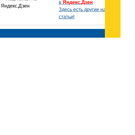
в
Яндекс.Дзен
Здесь есть другие наши
статьи!
Поиск
Карта сайта
© 1996-2026 INNOV.RU (Иннов.ру) -
информационное агентство.
* -
правила пользования
ISSN: 2414-5122