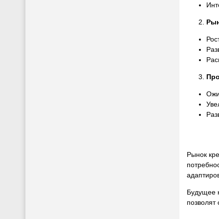
Инт
Рын
Рос
Раз
Рас
Про
Ожи
Уве
Раз
Рынок кр
потребнос
адаптиров
Будущее 
позволят 