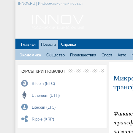
INNOV.RU | Информационный портал
Главная
Новости
Справка
Экономика
Общество
Происшествия
Спорт
Авто
КУРСЫ КРИПТОВАЛЮТ
Микро
Bitcoin (BTC)
транс
Ethereum (ETH)
Litecoin (LTC)
Финанс
Ripple (XRP)
трансф
развит