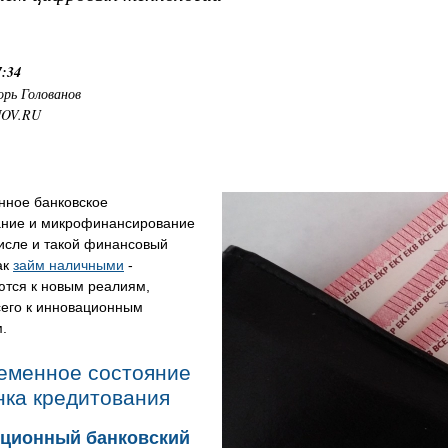
7:34
орь Голованов
NOV.RU
нное банковское
ание и микрофинансирование
исле и такой финансовый
ак
займ наличными
-
ются к новым реалиям,
сего к инновационным
.
еменное состояние
нка кредитования
ционный банковский