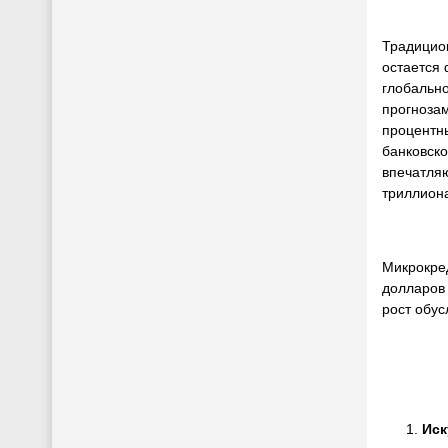
Традицио
остается
глобальн
прогнозам
процентн
банковско
впечатляю
триллион
Микрокре
долларов 
рост обус
Иск