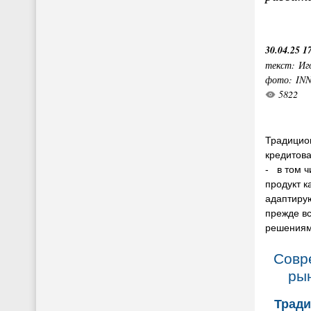
30.04.25 1
текст: Иг
фото: IN
5822
Традицио
кредитов
- в том ч
продукт к
адаптиру
прежде в
решениям
Совр
ры
Тради