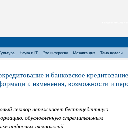
каждый месяц нас
Культура
Наука и IT
Это интересно
Мозаика дня
Тема недели
кредитование и банковское кредитование
формации: изменения, возможности и пер
овый сектор переживает беспрецедентную
ормацию, обусловленную стремительным
ием цифровых технологий