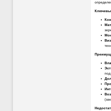
определе
Ключевы
Кон
Ма
зер
Мо
Виз
тех
Преимущ
Вла
Эст
под
Дол
Про
Инт
Воз
(за
Недостат