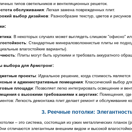
личных типов светильников и вентиляционных решеток.
стота обслуживания
: Легкая замена поврежденных плит.
окий выбор дизайнов
: Разнообразие текстур, цветов и рисунков 
ки:
етика
: В некоторых случаях может выглядеть слишком "офисно" ил
гостойкость
: Стандартные минераловолокнистые плиты не подхо
циальные влагостойкие варианты).
чность
: Плиты могут быть хрупкими и требовать аккуратного обра
ы выбора для Армстронг:
джетные проекты
: Идеальное решение, когда стоимость являетс
сные и административные помещения
: Классический выбор дл
говые площади
: Позволяет легко интегрировать освещение и вен
ещения с высокими требованиями к акустике:
Помещения, где
ментов: Легкость демонтажа плит делает ремонт и обслуживание 
3. Реечные потолки: Элегантност
отолки – это система, состоящая из узких металлических планок (
Они отличаются элегантным внешним видом и высокой влагостойко