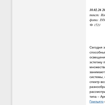
18.02.26 2
текст: Иг
фото: IN
1521
Сегодня 
способный
освещение
эстетику 
множеств
занимают
системы,
спектр в
разнообра
рассмотр
типа – А
Грильято