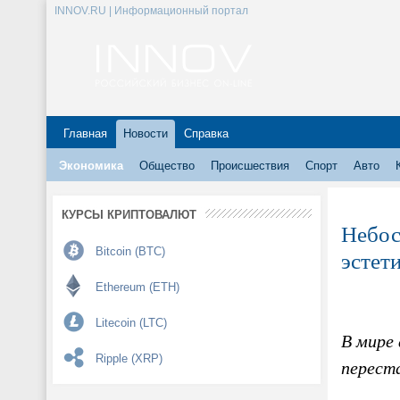
INNOV.RU | Информационный портал
Главная
Новости
Справка
Экономика
Общество
Происшествия
Спорт
Авто
КУРСЫ КРИПТОВАЛЮТ
Небос
Bitcoin (BTC)
эстет
Ethereum (ETH)
Litecoin (LTC)
В мире
Ripple (XRP)
перест