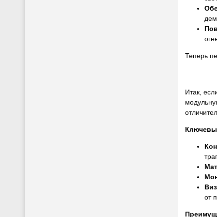
Обе
дем
Пов
огн
Теперь п
Итак, есл
модульну
отличител
Ключевы
Кон
тра
Ма
Мо
Виз
от 
Преимущ