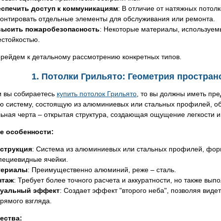
спечить доступ к коммуникациям
: В отличие от натяжных потол
онтировать отдельные элементы для обслуживания или ремонта.
ысить пожаробезопасность
: Некоторые материалы, используем
естойкостью.
ерейдем к детальному рассмотрению конкретных типов.
1. Потолки Грильято: Геометрия простран
и вы собираетесь
купить потолок Грильято
, то вы должны иметь пре
ю систему, состоящую из алюминиевых или стальных профилей, об
ьная черта – открытая структура, создающая ощущение легкости и
е особенности:
ст
р
укция
: Система из алюминиевых или стальных профилей, фо
пециевидные ячейки.
териалы
: Преимущественно алюминий, реже – сталь.
нтаж
: Требует более точного расчета и аккуратности, но также вып
уальный эффект
: Создает эффект "второго неба", позволяя виде
прямого взгляда.
ества: