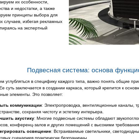
зируем их особенности,
тва и недостатки, а также
руем принципы выбора для
х случаев, избегая рекламных
пираясь на экспертный
Подвесная система: основа функци
м углубляться в специфику каждого типа, важно понять общие пр
Ее суть заключается в создании каркаса, который крепится к осно
ные элементы. Это позволяет:
ыть коммуникации
: Электропроводка, вентиляционные каналы, тр
странстве, сохраняя чистоту и эстетику интерьера.
чшить акустику
: Многие подвесные системы обладают звукопогл
сов, конференц-залов и других помещений с высокими требовани
егрировать освещение
: Встраиваемые светильники, светодиодн
товых сценариев практически безграничны.