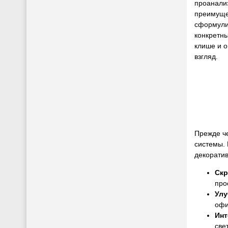
проанали
преимущес
сформули
конкретны
клише и о
взгляд.
Прежде че
системы. 
декоратив
Скр
про
Улу
офи
Инт
све