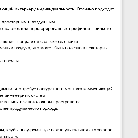
ающий интерьеру индивидуальность. Отлично подходит
ее просторным и воздушным.
ких вставок или перфорированных профилей, Грильято
ешения, направляя свет сквозь ячейки.
уляции воздуха, что может быть полезно в некоторых
олговечны.
димым, что требует аккуратного монтажа коммуникаций
ие инженерных систем.
ению пыли в запотолочном пространстве.
более продуманного подхода.
ры, клубы, шоу-румы, где важна уникальная атмосфера.
и высоту.