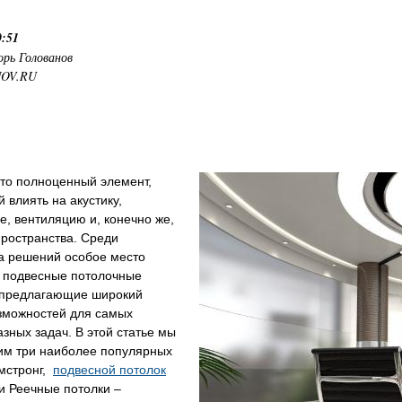
0:51
орь Голованов
NOV.RU
это полноценный элемент,
 влиять на акустику,
, вентиляцию и, конечно же,
пространства. Среди
а решений особое место
 подвесные потолочные
 предлагающие широкий
озможностей для самых
зных задач. В этой статье мы
им три наиболее популярных
рмстронг,
подвесной потолок
и Реечные потолки –