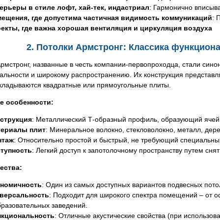
ерьеры в стиле лофт, хай-тек, индастриал
: Гармонично вписыва
ещения, где допустима частичная видимость коммуникаций
: 
екты, где важна хорошая вентиляция и циркуляция воздуха
2. Потолки Армстронг: Классика функцион
рмстронг, названные в честь компании-первопроходца, стали сино
льности и широкому распространению. Их конструкция представляе
укладываются квадратные или прямоугольные плиты.
е особенности:
струкция
: Металлический Т-образный профиль, образующий ячей
ериалы плит
: Минеральное волокно, стекловолокно, металл, дере
нтаж
: Относительно простой и быстрый, не требующий специальны
тупность
: Легкий доступ к запотолочному пространству путем снят
ества:
номичность
: Один из самых доступных вариантов подвесных пото
версальность
: Подходит для широкого спектра помещений – от 
бразовательных заведений.
кциональность
: Отличные акустические свойства (при использов