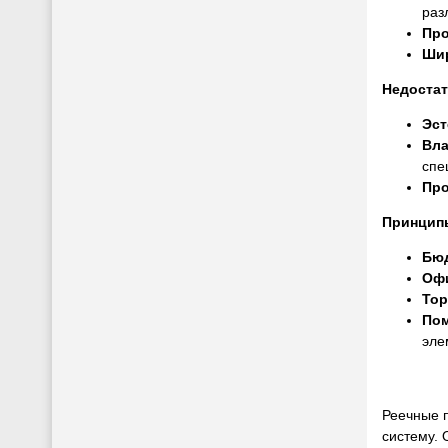
раз
Про
Шир
Недостат
Эст
Вла
спе
Про
Принцип
Бю
Офи
Тор
Пом
эле
Реечные п
систему. 