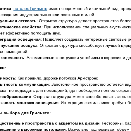
етика
:
потолок Грильято
имеет современный и стильный вид, прид
 создания индустриальных или лофтовых стилей.
уальная легкость
: Открытая структура делает пространство бол
стические свойства
: При использовании специальных акустичес
ет эффективно поглощать звук.
еграция освещения
: Позволяет создавать интересные световые р
пускание воздуха
: Открытая структура способствует лучшей цирк
ах помещений.
говечность
: Алюминиевые конструкции устойчивы к коррозии и д
ки:
имость
: Как правило, дороже потолков Армстронг.
ытность коммуникаций
: Запотолочное пространство остается ви
ожет не подходить для помещений, где необходимо полное сокрыт
леобразование
: Открытая структура может способствовать скопл
жность монтажа освещения
: Интеграция светильников требует 
ы выбора для Грильято:
ественные пространства с акцентом на дизайн
: Рестораны, ба
ещения с высокими потолками
: Визуально подчеркивает объем 