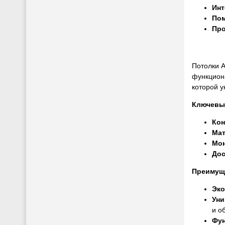
Инт
Пом
Про
Потолки А
функциона
которой 
Ключевы
Кон
Мат
Мо
Дос
Преимущ
Эко
Уни
и о
Фун