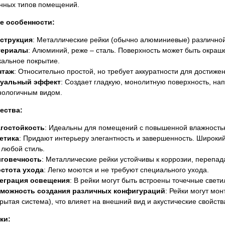
нных типов помещений.
е особенности:
струкция
: Металлические рейки (обычно алюминиевые) различно
териалы
: Алюминий, реже – сталь. Поверхность может быть окраше
кальное покрытие.
нтаж
: Относительно простой, но требует аккуратности для достижен
уальный эффект
: Создает гладкую, монолитную поверхность, н
нологичным видом.
ества:
гостойкость
: Идеальны для помещений с повышенной влажностью,
етика
: Придают интерьеру элегантность и завершенность. Широкий
 любой стиль.
говечность
: Металлические рейки устойчивы к коррозии, перепа
стота ухода
: Легко моются и не требуют специального ухода.
еграция освещения
: В рейки могут быть встроены точечные свет
можность создания различных конфигураций
: Рейки могут мон
крытая система), что влияет на внешний вид и акустические свойств
ки: