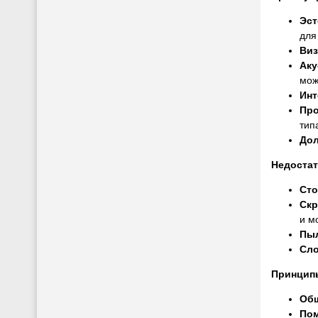
Эст
для
Виз
Аку
мож
Инт
Про
тип
Дол
Недостат
Сто
Скр
и м
Пы
Сло
Принцип
Общ
Пом