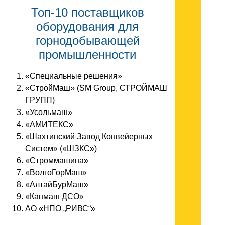
Топ-10 поставщиков
оборудования для
горнодобывающей
промышленности
«Специальные решения»
«СтройМаш» (SM Group, СТРОЙМАШ
ГРУПП)
«Усольмаш»
«АМИТЕКС»
«Шахтинский Завод Конвейерных
Систем» («ШЗКС»)
«Строммашина»
«ВолгоГорМаш»
«АлтайБурМаш»
«Канмаш ДСО»
АО «НПО „РИВС“»