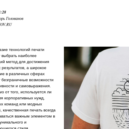
3:28
орь Голованов
NOV.RU
зие технологий печати
т выбрать наиболее
ий метод для достижения
результатов, а широкое
ие в различных сферах
т безграничные возможности
тивности и самовыражения.
о от того, используется ли
ля корпоративных нужд,
ых команд или модных
, качественная печать всегда
таваться важным элементом в
уникального и
ющегося стиля.