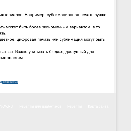
 материалов. Например, сублимационная печать лучше
ать может быть более экономичным вариантом, в то
ать.
цветное, цифровая печать или сублимация могут быть
ваться. Важно учитывать бюджет, доступный для
озможностям.
здравления
NNOV.RU
Рецепты для диабетиков
Рецепты
Карта сайта