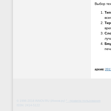
Выбор тех
Тип
все
Ти
вре
Сло
луч
Бю
печ
архив:
201
© 1996-2018
INNOV.RU (Иннов.ру)
* - правила пользования
ISSN: 2414-5122