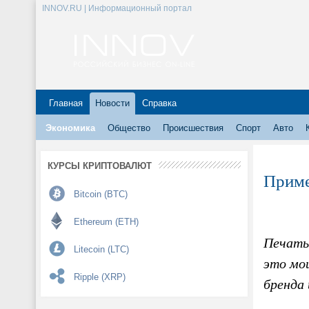
INNOV.RU | Информационный портал
Главная
Новости
Справка
Экономика
Общество
Происшествия
Спорт
Авто
КУРСЫ КРИПТОВАЛЮТ
Приме
Bitcoin (BTC)
Ethereum (ETH)
Печать
Litecoin (LTC)
это мо
Ripple (XRP)
бренда