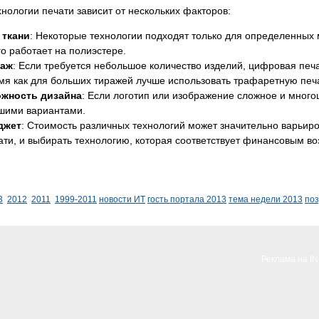
нологии печати зависит от нескольких факторов:
 ткани
: Некоторые технологии подходят только для определенных
го работает на полиэстере.
раж
: Если требуется небольшое количество изделий, цифровая печ
мя как для больших тиражей лучше использовать трафаретную печ
жность дизайна
: Если логотип или изображение сложное и много
шими вариантами.
джет
: Стоимость различных технологий может значительно варьиро
ати, и выбирать технологию, которая соответствует финансовым в
3
2012
2011
1999-2011
новости ИТ
гость портала 2013
тема недели 2013
по
Реклама на I