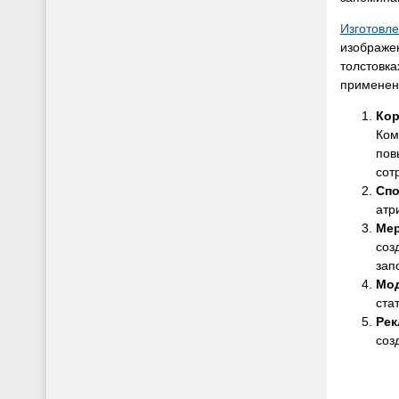
Изготовл
изображе
толстовка
применен
Кор
Ком
пов
сот
Спо
атр
Мер
соз
зап
Мод
ста
Рек
соз