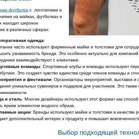
ение футболок
с логотипами и
ниями на майках, футболках и
х находит широкое
ие в различных сферах:
поративная одежда
:
пании часто используют фирменные майки и толстовки для сотрудн
ысить узнаваемость бренда. Это особенно актуально для компаний
рудники взаимодействуют с клиентами.
ртивные команды
: Спортивные клубы и команды используют пер
ибутики. Это создает чувство единства среди членов команды и сп
оприятия и фестивали
: Организаторы мероприятий, выставок и 
дания уникальных сувениров и подарков для участников. Это также
оминаемости.
а и стиль
: Многие дизайнеры используют этот формат как спосо
ть ярким элементом модного образа.
ламные акции
: Бренды используют майки и толстовки в качестве 
дает дополнительный интерес к продукту и повышает вовлеченность
Выбор подходящей технол