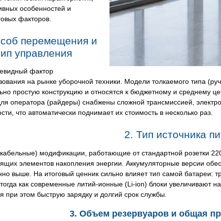
ивных особенностей и
говых факторов.
особ перемещения и
тип управления
евидный фактор
ования на рынке уборочной техники. Модели толкаемого типа (руч
но простую конструкцию и относятся к бюджетному и среднему цен
для оператора (райдеры) снабжены сложной трансмиссией, элект
сти, что автоматически поднимает их стоимость в несколько раз.
2. Тип источника п
кабельные) модификации, работающие от стандартной розетки 220 В
ящих элементов накопления энергии. Аккумуляторные версии обес
но выше. На итоговый ценник сильно влияет тип самой батареи: 
тогда как современные литий-ионные (Li-ion) блоки увеличивают 
я при этом быструю зарядку и долгий срок службы.
3. Объем резервуаров и общая п