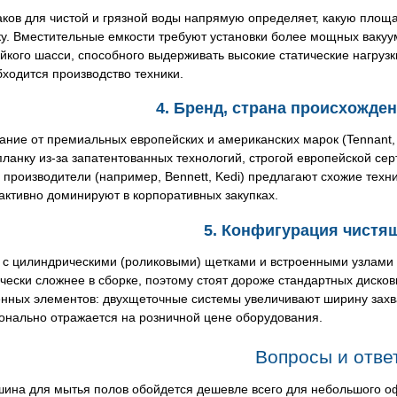
ков для чистой и грязной воды напрямую определяет, какую площа
у. Вместительные емкости требуют установки более мощных вакуу
йкого шасси, способного выдерживать высокие статические нагрузк
ходится производство техники.
4. Бренд, страна происхожден
ние от премиальных европейских и американских марок (Tennant, K
ланку из-за запатентованных технологий, строгой европейской се
 производители (например, Bennett, Kedi) предлагают схожие техн
 активно доминируют в корпоративных закупках.
5. Конфигурация чистящ
 с цилиндрическими (роликовыми) щетками и встроенными узлами 
чески сложнее в сборке, поэтому стоят дороже стандартных дисков
енных элементов: двухщеточные системы увеличивают ширину захв
онально отражается на розничной цене оборудования.
Вопросы и отве
шина для мытья полов обойдется дешевле всего для небольшого о