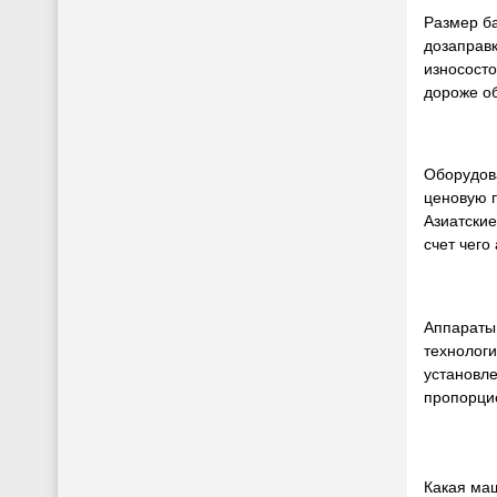
Размер ба
дозаправк
износосто
дороже об
Оборудова
ценовую п
Азиатские
счет чего
Аппараты
технологи
установл
пропорци
Какая ма