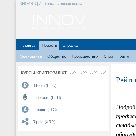
INNOV.RU | Информационный портал
Главная
Новости
Справка
Экономика
Общество
Происшествия
Спорт
Авто
КУРСЫ КРИПТОВАЛЮТ
Рейти
Bitcoin (BTC)
Ethereum (ETH)
Подроб
Litecoin (LTC)
професс
Ripple (XRP)
складыв
оборудо