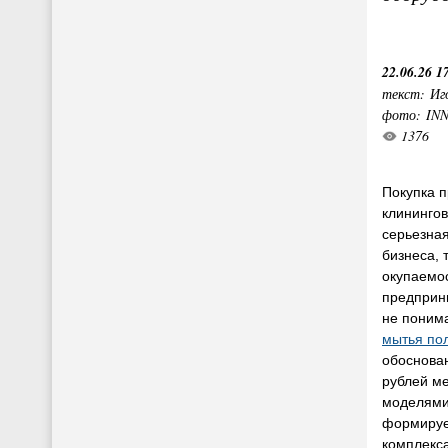
22.06.26 1
текст: Иг
фото: IN
1376
Покупка 
клининго
серьезна
бизнеса, 
окупаемос
предприн
не поним
мытья по
обоснован
рублей м
моделями
формируе
комплекса