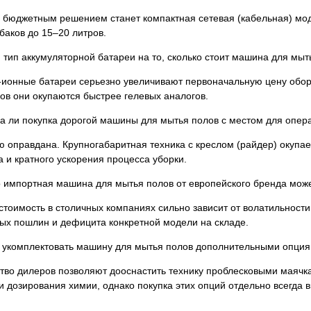
бюджетным решением станет компактная сетевая (кабельная) моде
аков до 15–20 литров.
 тип аккумуляторной батареи на то, сколько стоит машина для мыт
-ионные батареи серьезно увеличивают первоначальную цену обору
ов они окупаются быстрее гелевых аналогов.
 ли покупка дорогой машины для мытья полов с местом для опера
 оправдана. Крупногабаритная техника с креслом (райдер) окупает
 и кратного ускорения процесса уборки.
о импортная машина для мытья полов от европейского бренда може
стоимость в столичных компаниях сильно зависит от волатильност
ых пошлин и дефицита конкретной модели на складе.
 укомплектовать машину для мытья полов дополнительными опциями
тво дилеров позволяют дооснастить технику проблесковыми маячк
 дозирования химии, однако покупка этих опций отдельно всегда в