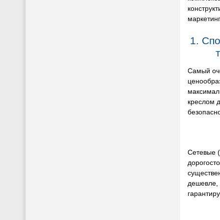
конструкт
маркетин
1. Сп
Самый оч
ценообраз
максималь
креслом 
безопасно
Сетевые (
дорогосто
существен
дешевле, 
гарантиру