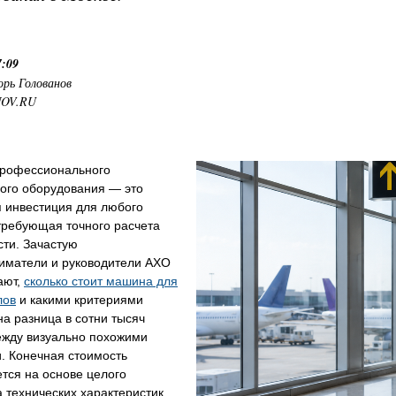
7:09
орь Голованов
NOV.RU
профессионального
вого оборудования — это
я инвестиция для любого
требующая точного расчета
ти. Зачастую
иматели и руководители АХО
ают,
сколько стоит машина для
лов
и какими критериями
а разница в сотни тысяч
ежду визуально похожими
. Конечная стоимость
тся на основе целого
 технических характеристик,