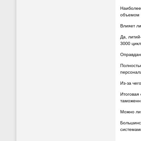
Наиболее 
объемом б
Влияет ли
Да, литий
3000 цикл
Оправдана
Полностью
персонала
Из-за чег
Итоговая 
таможенн
Можно ли
Большинс
системами