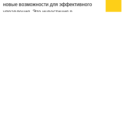
новые возможности для эффективного
управления. Это инвестиция в
безопасность, прозрачность и, в конечном
итоге, в успех вашего бизнеса.
архив:
2013
2012
2011
1999-2011
новости ИТ
гость портала 2013
тема недели 2013
поздравления
Подписывайтесь на наш
канал
в
Яндекс.Дзен
Здесь есть другие наши
статьи!