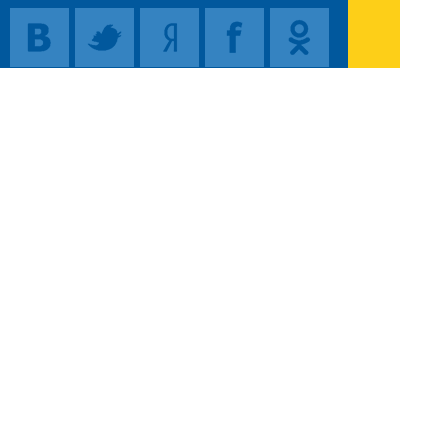
Поиск
Карта сайта
© 1996-2026 INNOV.RU (Иннов.ру) -
информационное агентство.
* -
правила пользования
ISSN: 2414-5122
E-mail редакции:
Полная версия сайта