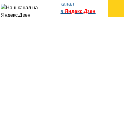
канал
в
Яндекс.Дзен
Здесь есть другие наши
статьи!
Поиск
Карта сайта
© 1996-2026 INNOV.RU (Иннов.ру) -
информационное агентство.
* -
правила пользования
ISSN: 2414-5122