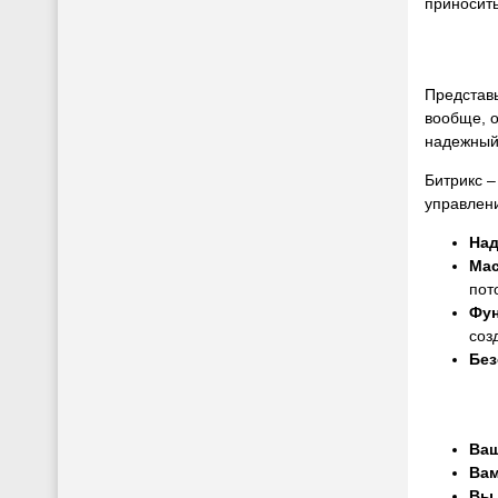
приносить
Представь
вообще, о
надежный
Битрикс –
управлен
Над
Ма
пот
Фун
соз
Без
Ваш
Вам
Вы 