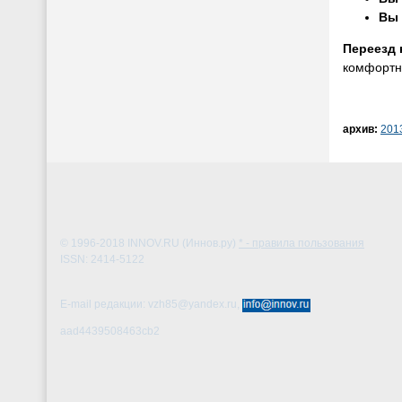
Вы 
Переезд 
комфортн
архив:
201
© 1996-2018
INNOV.RU (Иннов.ру)
* - правила пользования
ISSN: 2414-5122
E-mail редакции: vzh85@yandex.ru,
aad4439508463cb2