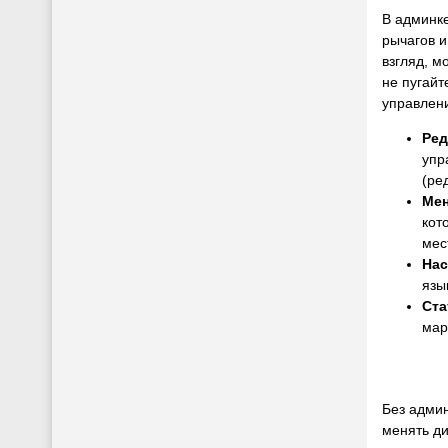
В админке
рычагов и
взгляд, м
не пугайт
управлен
Ред
упр
(ре
Ме
кот
мес
Нас
язы
Ста
мар
Без админ
менять ди