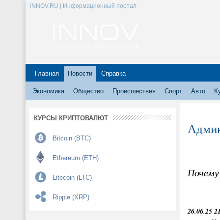
INNOV.RU | Информационный портал
Главная
Новости
Справка
Экономика
Общество
Происшествия
Спорт
Авто
К
КУРСЫ КРИПТОВАЛЮТ
Админ
Bitcoin (BTC)
Ethereum (ETH)
Почему
Litecoin (LTC)
Ripple (XRP)
26.06.25 2