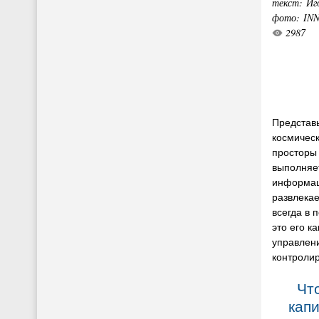
текст: Иг
фото: IN
2987
Представь
космичес
просторы 
выполняе
информац
развлекае
всегда в 
это его к
управлени
контролир
Что
кап