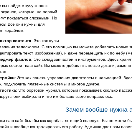
 вы найдете кучу кнопок,
 экранов, которые, на первый
огут показаться сложными. Но
есь! Все они нужны для
ия кораблем:
актор контента
: Это как пульт
авления телескопом. С его помощью вы можете добавлять новые зве
дактировать текст, изображения), и даже перемещать их по небу (ме
неджер файлов
: Это склад запчастей и инструментов. Здесь храня
орых состоит ваш сайт. Вы можете добавлять новые детали, заменят
тах.
тройки
: Это как панель управления двигателем и навигацией. Зде
к, подключить платежные системы и многое другое.
тистика
: Это бортовой журнал, который показывает, сколько пасс
шруты они выбирали и что им больше всего понравилось.
Зачем вообще нужна 
ки ваш сайт был бы как корабль, летящий вслепую. Вы не могли 
зайн и вообще контролировать его работу. Админка дает вам власт