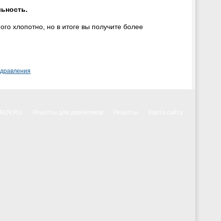
льность.
ого хлопотно, но в итоге вы получите более
здравления
NNOV.RU
Рецепты для диабетиков
Рецепты
Карта сайта