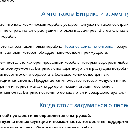
 пользу.
А что такое Битрикс и зачем 
те, что ваш космический корабль устарел. Он уже не такой быстрый
н не справляется с растущим потоком пассажиров. В этом случае 
 корабль.
 это как раз такой новый корабль.
Перенос сайта на битрикс
- разум
ия сайтами, которая обладает множеством преимуществ:
ежность
: это как бронированный корабль, который выдержит любы
сштабируемость
: Битрикс легко адаптируется к растущим потреб
ок посетителей и обработать большое количество данных.
кциональность
: Предлагается множество готовых модулей и инс
дания интернет-магазина до организации онлайн-обучения.
опасность
: Битрикс постоянно обновляется и совершенствуется, ч
Когда стоит задуматься о пере
 сайт устарел и не справляется с нагрузкой.
 нужны новые функции и возможности, которые не поддержи
хотите повысить безопасность своего сайта.