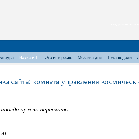
каждый месяц нас
ультура
Наука и IT
Это интересно
Мозаика дня
Тема недели
ка сайта: комната управления космическ
 иногда нужно переехать
1:41