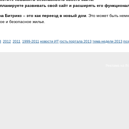
планируете развивать свой сайт и расширять его функциона
на Битрикс – это как переезд в новый дом
. Это может быть немн
ое и безопасное жилье.
3
2012
2011
1999-2011
новости ИТ
гость портала 2013
тема недели 2013
по
Реклама на I