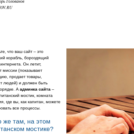
орь Голованов
NOV.RU
те, что ваш сайт – это
кий корабль, бороздящий
интернета. Он летит,
т миссии (показывает
ию, продает товары,
т людей) и должен быть
порядке. А
админка сайта
–
апитанский мостик, комната
я, где вы, как капитан, можете
овать все процессы.
 же там, на этом
итанском мостике?