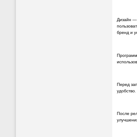
Дизайн — 
пользова
бренд и у
Программ
использо
Перед зап
удобство.
После рел
улучшени