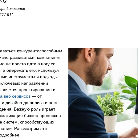
4:18
орь Голованов
NOV.RU
таваться конкурентоспособным
ивно развиваться, компаниям
о не просто идти в ногу со
 а опережать его, используя
ные инструменты и подходы.
 ключевых направлений
является проектирование и
а веб сервисов
— от
 и дизайна до релиза и пост-
дения. Важную роль играет
оматизация бизнес-процессов
е систем, способствующих
пании. Рассмотрим эти
подробнее.