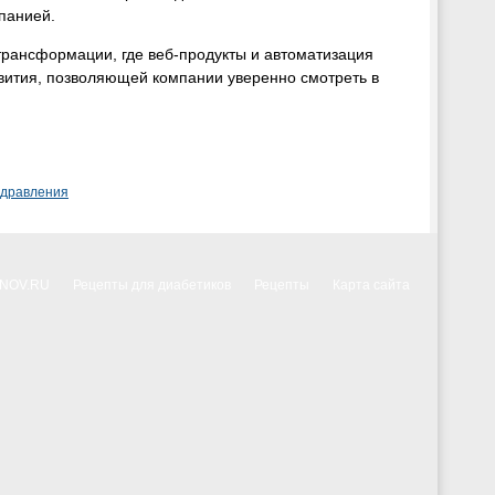
мпанией.
 трансформации, где веб-продукты и автоматизация
звития, позволяющей компании уверенно смотреть в
здравления
NNOV.RU
Рецепты для диабетиков
Рецепты
Карта сайта