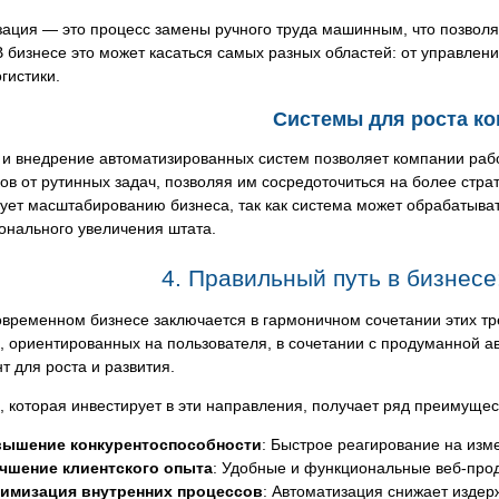
ация — это процесс замены ручного труда машинным, что позволяе
В бизнесе это может касаться самых разных областей: от управле
огистики.
Системы для роста к
 и внедрение автоматизированных систем позволяет компании раб
ов от рутинных задач, позволяя им сосредоточиться на более стра
вует масштабированию бизнеса, так как система может обрабатыв
онального увеличения штата.
4. Правильный путь в бизнесе
овременном бизнесе заключается в гармоничном сочетании этих тр
, ориентированных на пользователя, в сочетании с продуманной а
 для роста и развития.
 которая инвестирует в эти направления, получает ряд преимущес
ышение конкурентоспособности
: Быстрое реагирование на из
чшение клиентского опыта
: Удобные и функциональные веб-про
имизация внутренних процессов
: Автоматизация снижает издер