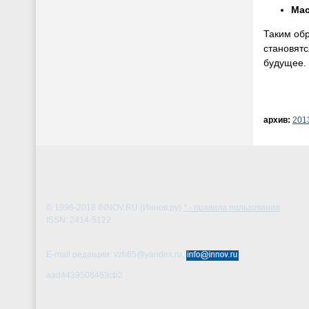
Ма
Таким обр
становятс
будущее.
архив:
201
© 1996-2018
INNOV.RU (Иннов.ру)
* - правила пользования
ISSN: 2414-5122
E-mail редакции: vzh85@yandex.ru,
aad4439508463cb2