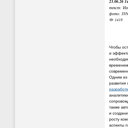
23.06.26 1
текст: Иг
фото: IN
1418
Чтобы ос
и эффект
необходим
временем,
современ
Одним из
развития 
разработк
аналитики
сопровож
также авт
и создани
росту ком
аспекты 