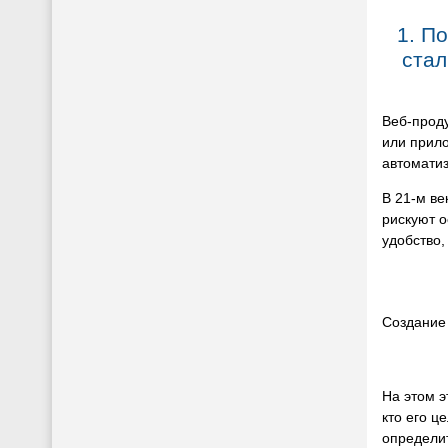
1. П
стал
Веб-проду
или прил
автоматиз
В 21-м ве
рискуют о
удобство,
Создание 
На этом э
кто его ц
определи