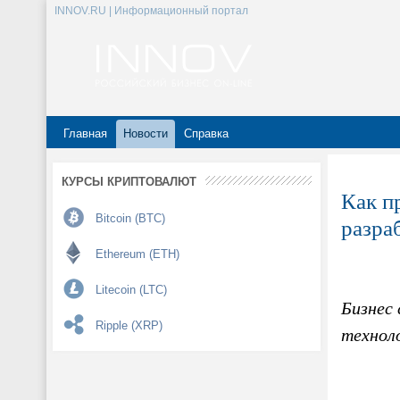
INNOV.RU | Информационный портал
Главная
Новости
Справка
КУРСЫ КРИПТОВАЛЮТ
Как п
Bitcoin (BTC)
разра
Ethereum (ETH)
Litecoin (LTC)
Бизнес
Ripple (XRP)
технол