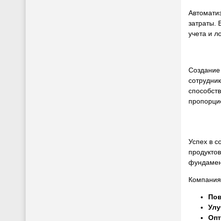
Автоматиз
затраты. 
учета и л
Создание
сотрудник
способст
пропорци
Успех в с
продуктов
фундамент
Компания,
Пов
Улу
Опт