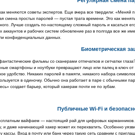
Регулярная смена п
как меняются советы экспертов. Еще вчера все твердили: «Меняй п
я смена простых паролей — пустая трата времени. Это как менят
ного. Лучше создать по-настоящему сложный пароль и касаться его
х аккаунтов и рабочих систем обновление раз в полгода все же име
или конфиденциальных данных.
Биометрическая за
антастические фильмы со сканерами отпечатков и сетчатки глаза?
ные смартфоны и ноутбуки превращают лицо или палец в ключ от
ое удобство. Никаких паролей в памяти, никакого набора символо
ользуется в одиночку. Обычно она работает в паре с обычными паро
есь» создает барьер, который хакерам почти не по зубам.
Публичные Wi-Fi и безопасн
есплатным вайфаем — настоящий рай для цифровых карманников. 
у, и даже начинающий хакер может их перехватить. Особенно уязв
у кассы. Вход в почту или банк через такую сеть сравним с пригл