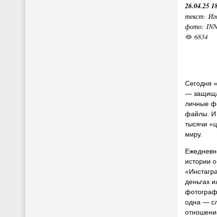
26.04.25 1
текст: Иг
фото: IN
6834
Сегодня 
— защища
личные фо
файлы. И
тысячи «
миру.
Ежедневн
истории о
«Инстагра
деньгах и
фотографи
одна — с
отношение