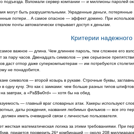
го подъезда. Взломали сервер компании — и миллионы паролей ока
вия могут быть разрушительными. Украденные деньги, потерянные
нные потери... А самое опасное — эффект домино. При использова
взлом почты автоматически открывает доступ к деньгам.
Критерии надежного
 самое важное — длина. Чем длиннее пароль, тем сложнее его вз
 за пару часов. Двенадцать символов — уже серьезное препятств
ков даст отпор даже суперкомпьютерам — им потребуются столетия
ому не понадобится.
зие символов — второй козырь в рукаве. Строчные буквы, заглавн
в одну кучу. Это как с замками: чем больше разных типов штифто
на завтрак, а «Pa$$w0rd» — хотя бы на обед.
зуемость — главный враг словарных атак. Хакеры используют сло
ивотных, даты рождения, названия любимых фильмов — все это пе
 должен иметь очевидной связи с личностью пользователя.
т жесткая математическая логика за этими требованиями. При пер
букв, придется проверить 26⁸ комбинаций — около 208 миллиардов