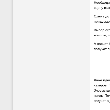
Необходим
сцену вы
Схема до 
придумает
Выбор огр
компом, 
А насчет 
получат 
Даже идеа
хакеров. 
Злоумышле
никак. По
падают в 