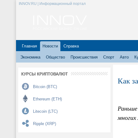
INNOV.RU | Информационный портал
Главная
Новости
Справка
Экономика
Общество
Происшествия
Спорт
Авто
К
КУРСЫ КРИПТОВАЛЮТ
Как з
Bitcoin (BTC)
Ethereum (ETH)
Раньше
Litecoin (LTC)
многих
Ripple (XRP)