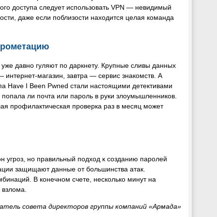
ного доступа следует использовать VPN — невидимый
ости, даже если поблизости находится целая команда
прометацию
уже давно гуляют по даркнету. Крупные сливы данных
 интернет-магазин, завтра — сервис знакомств. А
ипа Have I Been Pwned стали настоящими детективами
 попала ли почта или пароль в руки злоумышленников.
ьшая профилактическая проверка раз в месяц может
н угроз, но правильный подход к созданию паролей
ации защищают данные от большинства атак.
инаций. В конечном счете, несколько минут на
 взлома.
едатель совета директоров группы компаний «Армада»