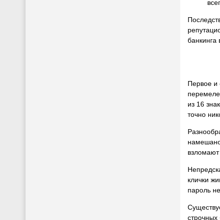
все
Последст
репутацио
банкинга 
Первое и
перемелет
из 16 зна
точно ник
Разнообра
намешано 
взломают 
Непредска
клички ж
пароль не
Существуе
строчных 