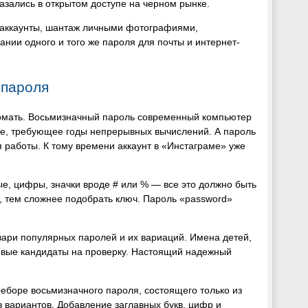
зались в открытом доступе на черном рынке.
 аккаунты, шантаж личными фотографиями,
нии одного и того же пароля для почты и интернет-
 пароля
ломать. Восьмизначный пароль современный компьютер
ие, требующее годы непрерывных вычислений. А пароль
 работы. К тому времени аккаунт в «Инстаграме» уже
ые, цифры, значки вроде # или % — все это должно быть
в, тем сложнее подобрать ключ. Пароль «password»
вари популярных паролей и их вариаций. Имена детей,
рвые кандидаты на проверку. Настоящий надежный
еборе восьмизначного пароля, состоящего только из
 вариантов. Добавление заглавных букв, цифр и