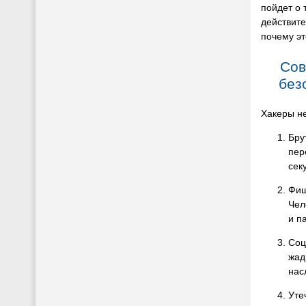
пойдет о 
действит
почему эт
Сов
без
Хакеры не
Бру
пер
сек
Фиш
Чел
и п
Соц
жад
нас
Уте