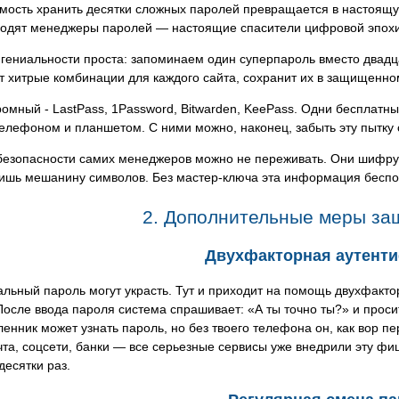
ость хранить десятки сложных паролей превращается в настоящую
ходят менеджеры паролей — настоящие спасители цифровой эпохи
гениальности проста: запоминаем один суперпароль вместо двадц
 хитрые комбинации для каждого сайта, сохранит их в защищенном
омный - LastPass, 1Password, Bitwarden, KeePass. Одни бесплатны
телефоном и планшетом. С ними можно, наконец, забыть эту пытк
безопасности самих менеджеров можно не переживать. Они шифрую
лишь мешанину символов. Без мастер-ключа эта информация беспо
2. Дополнительные меры за
Двухфакторная аутент
льный пароль могут украсть. Тут и приходит на помощь двухфакт
После ввода пароля система спрашивает: «А ты точно ты?» и проси
нник может узнать пароль, но без твоего телефона он, как вор п
чта, соцсети, банки — все серьезные сервисы уже внедрили эту фи
десятки раз.