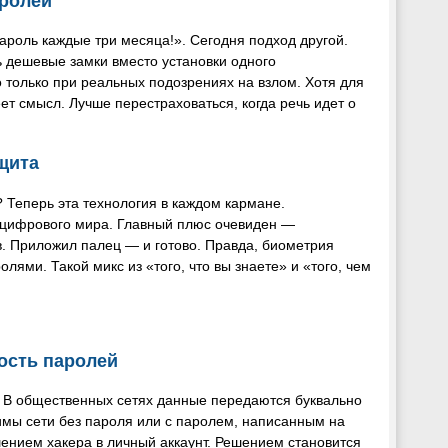
аролей
ароль каждые три месяца!». Сегодня подход другой.
ь дешевые замки вместо установки одного
 только при реальных подозрениях на взлом. Хотя для
ет смысл. Лучше перестраховаться, когда речь идет о
щита
 Теперь эта технология в каждом кармане.
 цифрового мира. Главный плюс очевиден —
в. Приложил палец — и готово. Правда, биометрия
лями. Такой микс из «того, что вы знаете» и «того, чем
ость паролей
В общественных сетях данные передаются буквально
имы сети без пароля или с паролем, написанным на
ашением хакера в личный аккаунт. Решением становится