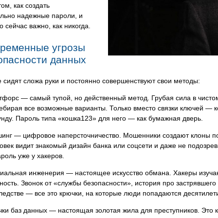
том, как создать
ельно надежные пароли, и
о сейчас важно, как никогда.
ременные угрозы
опасности данных
 сидят сложа руки и постоянно совершенствуют свои методы:
тфорс — самый тупой, но действенный метод. Грубая сила в чистом 
ебирая все возможные варианты. Только вместо связки ключей —
унду. Пароль типа «кошка123» для него — как бумажная дверь.
инг — цифровое наперсточничество. Мошенники создают клоны п
овек видит знакомый дизайн банка или соцсети и даже не подозрев
ароль уже у хакеров.
иальная инженерия — настоящее искусство обмана. Хакеры изучаю
ность. Звонок от «службы безопасности», история про застрявшег
ледстве — все это крючки, на которые люди попадаются десятилет
чки баз данных — настоящая золотая жила для преступников. Это ка