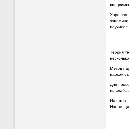
спецсимво
Хорошая н
запоминан
научилось
Теория те
нескольк
Метод пар
парке» ст
Для пров
на слабые
Не стоит 
Настоящая