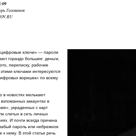
8:09
орь Голованов
NOV.RU
«цифровые ключи» — пароли
ют гораздо большее: деньги,
то, переписку, рабочие
 этими ключами интересуются
цифровых воришек» по всему
о в новостях мелькают
 взломанных аккаунтах в
ме», украденных с карт
ли слитых в сеть личных
ях. И почти всегда причина
лабый пароль или небрежное
 к нему. В этой статье речь