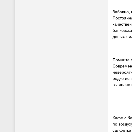
Забавно, 
Постоянна
качествен
банковски
деньгах 
Помните ф
Современ
невероятн
редко исп
вы являет
Кафе с б
по воздух
салфетке 