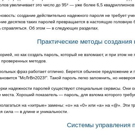
лов увеличивает это число до 95⁸ — уже более 6,5 квадриллионов
овость: создание действительно надежного пароля не требует уче
ие десятков таких паролей превращается в настоящую головную б
 справляться. Об этом — в следующих разделах.
Практические методы создания
орией, но как создать пароль, который не взломают, и при этом не
о проверенных методов.
ольных фраз работает отлично. Берется обычное предложение и п
ановится "МсЛгВп2023!". Такой пароль легко запомнить, но неверо
ерки надежности паролей существуют специальные сервисы. Они о
 места. Хороший показатель — пароль, для взлома которого требую
полагаться на «хитрые» замены: «o» на «0» или «a» на «@». Эти т
 сила — в длине и уникальности.
Системы управления 