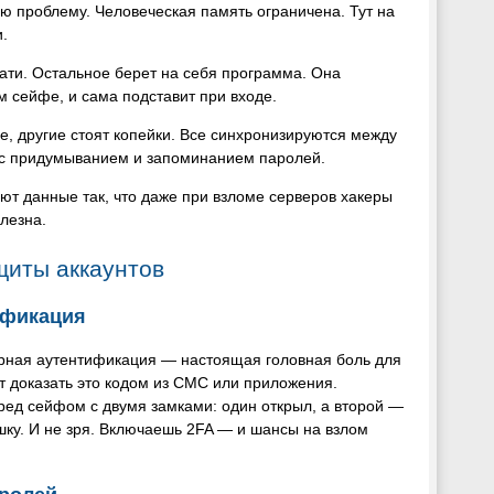
 проблему. Человеческая память ограничена. Тут на
.
ати. Остальное берет на себя программа. Она
 сейфе, и сама подставит при входе.
е, другие стоят копейки. Все синхронизируются между
у с придумыванием и запоминанием паролей.
т данные так, что даже при взломе серверов хакеры
лезна.
щиты аккаунтов
ификация
орная аутентификация — настоящая головная боль для
т доказать это кодом из СМС или приложения.
еред сейфом с двумя замками: один открыл, а второй —
шку. И не зря. Включаешь 2FA — и шансы на взлом