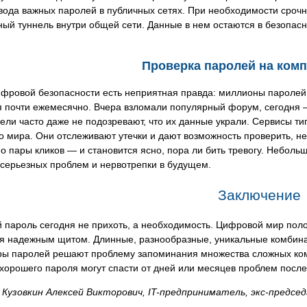
ввода важных паролей в публичных сетях. При необходимости сроч
й туннель внутри общей сети. Данные в нем остаются в безопасн
Проверка паролей на ком
фровой безопасности есть неприятная правда: миллионы паролей 
 почти ежемесячно. Вчера взломали популярный форум, сегодня —
ели часто даже не подозревают, что их данные украли. Сервисы т
 мира. Они отслеживают утечки и дают возможность проверить, не
о пары кликов — и становится ясно, пора ли бить тревогу. Небол
 серьезных проблем и нервотрепки в будущем.
Заключение
пароль сегодня не прихоть, а необходимость. Цифровой мир поло
ся надежным щитом. Длинные, разнообразные, уникальные комбин
ы паролей решают проблему запоминания множества сложных комб
хорошего пароля могут спасти от дней или месяцев проблем после
Кузовкин Алексей Викторович, IT-предприниматель, экс-предс