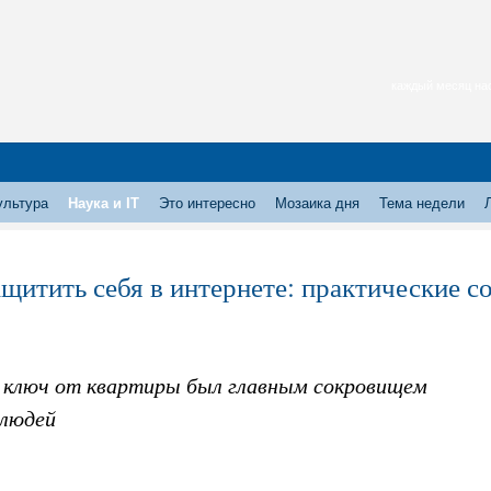
каждый месяц нас
ультура
Наука и IT
Это интересно
Мозаика дня
Тема недели
ащитить себя в интернете: практические с
 ключ от квартиры был главным сокровищем
 людей