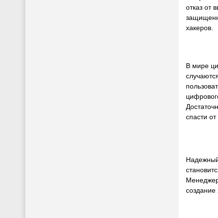
отказ от 
защищенны
хакеров.
В мире ци
случаются
пользоват
цифрового
Достаточн
спасти от
Надежный 
становит
Менеджер
создание 