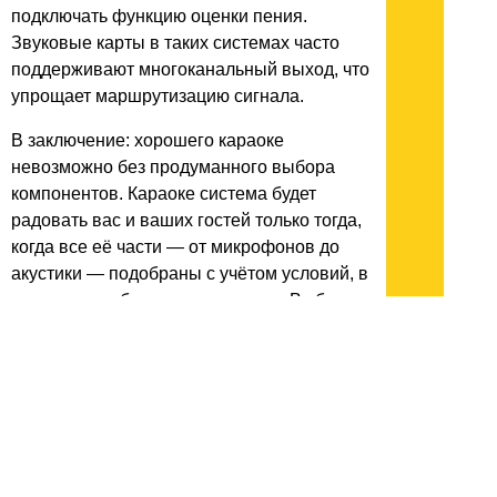
подключать функцию оценки пения.
Звуковые карты в таких системах часто
поддерживают многоканальный выход, что
упрощает маршрутизацию сигнала.
В заключение: хорошего караоке
невозможно без продуманного выбора
компонентов. Караоке система будет
радовать вас и ваших гостей только тогда,
когда все её части — от микрофонов до
акустики — подобраны с учётом условий, в
которых ими будут пользоваться. Выберите
подходящий комплект, проверьте
подключение и настройку, и ваше караоке
станет настоящим событием.
архив:
2013
2012
2011
1999-2011