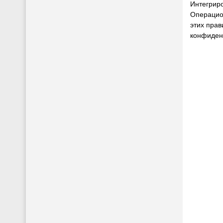
Интегрир
Операцио
этих прав
конфиден