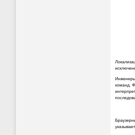
Локализац
исключени
Инженеры 
команд. 
интерпрет
последов
Браузерны
указывает