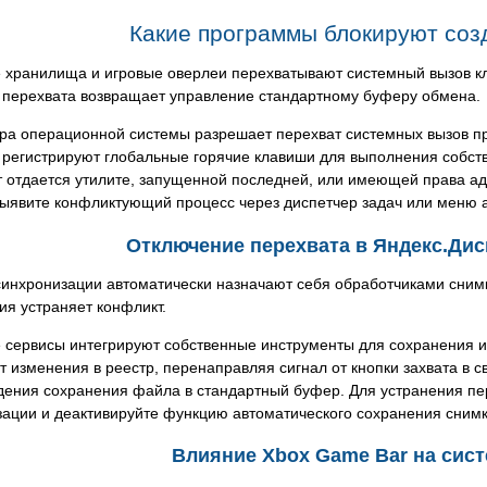
Какие программы блокируют соз
 хранилища и игровые оверлеи перехватывают системный вызов кл
 перехвата возвращает управление стандартному буферу обмена.
ура операционной системы разрешает перехват системных вызов п
 регистрируют глобальные горячие клавиши для выполнения собст
т отдается утилите, запущенной последней, или имеющей права 
Выявите конфликтующий процесс через диспетчер задач или меню а
Отключение перехвата в Яндекс.Диск
инхронизации автоматически назначают себя обработчиками снимко
я устраняет конфликт.
 сервисы интегрируют собственные инструменты для сохранения и
т изменения в реестр, перенаправляя сигнал от кнопки захвата в 
ения сохранения файла в стандартный буфер. Для устранения пер
ации и деактивируйте функцию автоматического сохранения снимк
Влияние Xbox Game Bar на сис