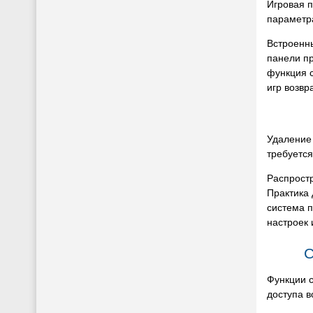
Игровая п
параметр
Встроенн
панели п
функция с
игр возвр
Удаление 
требуется
Распростр
Практика
система 
настроек 
С
Функции 
доступа в