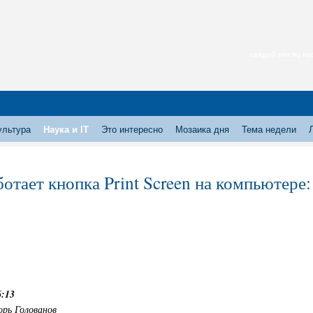
каждый месяц нас
ультура
Наука и IT
Это интересно
Мозаика дня
Тема недели
ботает кнопка Print Screen на компьютере
6:13
орь Голованов