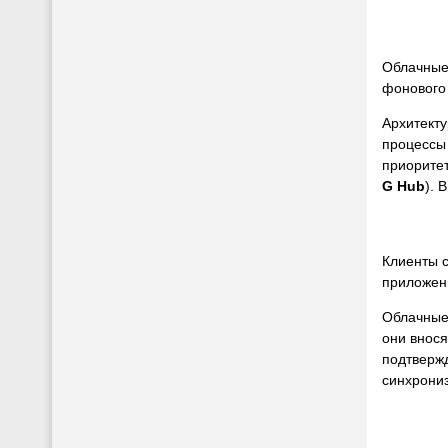
Облачные
фонового
Архитект
процессы
приорите
G Hub
). 
Клиенты с
приложени
Облачные
они внося
подтвержд
синхрониз