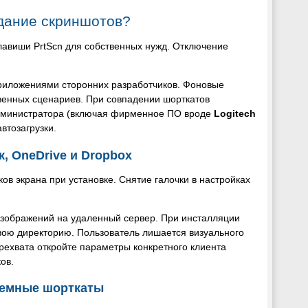
дание скриншотов?
авиши PrtScn для собственных нужд. Отключение
риложениями сторонних разработчиков. Фоновые
венных сценариев. При совпадении шорткатов
администратора (включая фирменное ПО вроде
Logitech
втозагрузки.
, OneDrive и Dropbox
в экрана при установке. Снятие галочки в настройках
зображений на удаленный сервер. При инсталляции
свою директорию. Пользователь лишается визуального
ехвата откройте параметры конкретного клиента
ов.
темные шорткаты