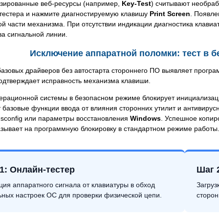
зированные веб-ресурсы (например,
Key-Test
) считывают необраб
 тестера и нажмите диагностируемую клавишу
Print Screen
. Появле
й части механизма. При отсутствии индикации диагностика клавиа
а сигнальной линии.
Исключение аппаратной поломки: тест в 
базовых драйверов без автостарта стороннего ПО выявляет програ
одтверждает исправность механизма клавиши.
перационной системы в безопасном режиме блокирует инициализац
 базовые функции ввода от влияния сторонних утилит и антивирус
msconfig или параметры восстановления
Windows
. Успешное копир
азывает на программную блокировку в стандартном режиме работы
1: Онлайн-тестер
Шаг 
ция аппаратного сигнала от клавиатуры в обход
Загруз
ьных настроек ОС для проверки физической цепи.
сторон