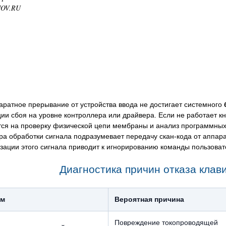
NOV.RU
аратное прерывание от устройства ввода не достигает системного
ии сбоя на уровне контроллера или драйвера. Если не работает кно
тся на проверку физической цепи мембраны и анализ программных
ра обработки сигнала подразумевает передачу скан-кода от аппар
ации этого сигнала приводит к игнорированию команды пользоват
Диагностика причин отказа клав
ом
Вероятная причина
Повреждение токопроводящей