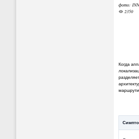
фото: IN
2350
Когда апп
локализац
разделяе
архитекту
маршрутиз
Симпт