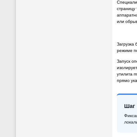
Специали
страницу
аппаратно
или обрыв
Загрузка 
режиме п
Запуск о
изолирует
утилита 
прямо ук
Шаг 
Фикса
локал