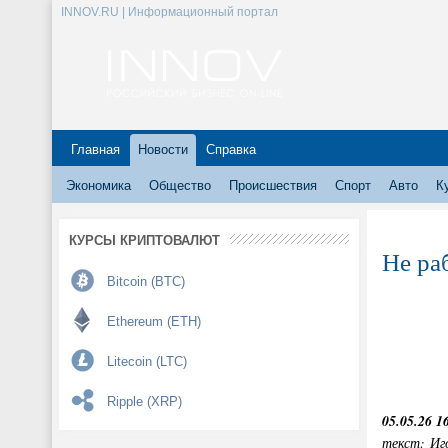
INNOV.RU | Информационный портал
Главная
Новости
Справка
Экономика
Общество
Происшествия
Спорт
Авто
К
КУРСЫ КРИПТОВАЛЮТ
Не ра
Bitcoin (BTC)
Ethereum (ETH)
Litecoin (LTC)
Ripple (XRP)
05.05.26 1
текст: Иг