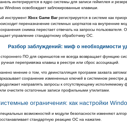
анель интегрируется в ядро системы для записи геймплея и резер
ах Windows освобождает заблокированные клавиши.
ый инструмент
Xbox Game Bar
регистрируется в системе как прио
роисходит переназначение системных шорткатов на внутренние мод
охранения снимка перестает отвечать на запросы пользователя. 
ащает управление стандартному обработчику ОС.
Разбор заблуждений: миф о необходимости уд
стороннего ПО для скриншотов не всегда возвращает функцию сис
 ручная перепривязка клавиш в реестре или сброс ассоциаций.
анено мнение о том, что деинсталляция программ захвата автомат
 доказывает сохранение измененных ключей в системном реестре 
продолжает направлять запросы к отсутствующему исполняемому ф
или очистите остаточные записи профильными утилитами.
истемные ограничения: как настройки Wind
специальных возможностей и модули безопасности изменяют алгор
осстанавливает стандартную реакцию ОС на нажатие.