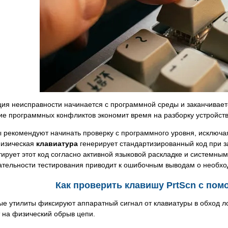
ия неисправности начинается с программной среды и заканчивает
е программных конфликтов экономит время на разборку устройств
рекомендуют начинать проверку с программного уровня, исключая
Физическая
клавиатура
генерирует стандартизированный код при з
ирует этот код согласно активной языковой раскладке и системн
ательности тестирования приводит к ошибочным выводам о необх
Как проверить клавишу PrtScn с пом
е утилиты фиксируют аппаратный сигнал от клавиатуры в обход ло
 на физический обрыв цепи.