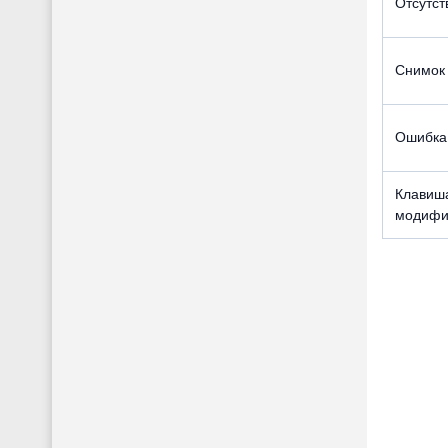
Отсутст
Снимок 
Ошибка
Клавиша
модифи