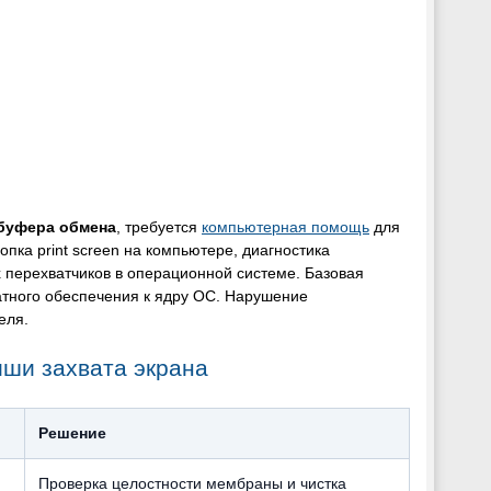
буфера обмена
, требуется
компьютерная помощь
для
пка print screen на компьютере, диагностика
 перехватчиков в операционной системе. Базовая
атного обеспечения к ядру ОС. Нарушение
еля.
иши захвата экрана
Решение
Проверка целостности мембраны и чистка